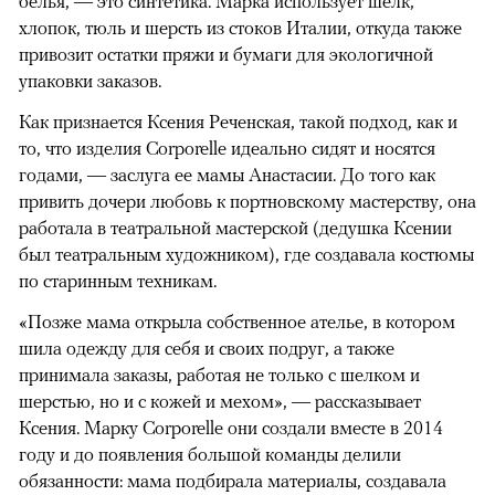
белья, — это синтетика. Марка использует шелк,
хлопок, тюль и шерсть из стоков Италии, откуда также
привозит остатки пряжи и бумаги для экологичной
упаковки заказов.
Как признается Ксения Реченская, такой подход, как и
то, что изделия Corporelle идеально сидят и носятся
годами, — заслуга ее мамы Анастасии. До того как
привить дочери любовь к портновскому мастерству, она
работала в театральной мастерской (дедушка Ксении
был театральным художником), где создавала костюмы
по старинным техникам.
«Позже мама открыла собственное ателье, в котором
шила одежду для себя и своих подруг, а также
принимала заказы, работая не только с шелком и
шерстью, но и с кожей и мехом», — рассказывает
Ксения. Марку Corporelle они создали вместе в 2014
году и до появления большой команды делили
обязанности: мама подбирала материалы, создавала