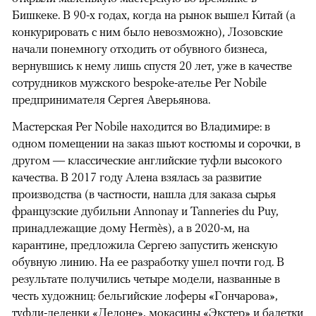
Бишкеке. В 90-х годах, когда на рынок вышел Китай (а
конкурировать с ним было невозможно), Лозовские
начали понемногу отходить от обувного бизнеса,
вернувшись к нему лишь спустя 20 лет, уже в качестве
сотрудников мужского bespoke-ателье Per Nobile
предпринимателя Сергея Аверьянова.
Мастерская Per Nobile находится во Владимире: в
одном помещении на заказ шьют костюмы и сорочки, в
другом — классические английские туфли высокого
качества. В 2017 году Алена взялась за развитие
производства (в частности, нашла для заказа сырья
французские дубильни Annonay и Tanneries du Puy,
принадлежащие дому Hermès), а в 2020-м, на
карантине, предложила Сергею запустить женскую
обувную линию. На ее разработку ушел почти год. В
результате получились четыре модели, названные в
00:00
/
00:00
честь художниц: бельгийские лоферы «Гончарова»,
туфли-деленки «Делоне», мокасины «Экстер» и балетки