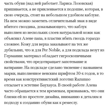
часть обуви (над ней работает Лариса Лозовская)
пришивается, а не приклеивается к подошве, которая, в
свою очередь, стоит на небольшом удобном каблуке.
На нем можно заметить отличительный знак в виде
вбитого гвоздика, доказывающего, что каблук
выполнен из нескольких слоев натуральной кожи: как
объяснил Алене папа, в пластик вбить гвоздь гораздо
сложнее. Кожу для верха заказывают на тех же
дубильнях, что и для Per Nobile, а для подклада везут из
Германии: материал обладает гигроскопичными
свойствами, что предотвращает запотевание и
натирание. На подкладе сделано тиснение с названием
марки, выполненное венским шрифтом 30-х годов, в то
время как конструктивистский логотип Razumno
отсылает к эстетике Баухауса. В своей работе Алена
часто обращается к тем временам, признаваясь, что они
близки ей по простоте дизайна, вниманию к деталям и
подходу к созданию обуви как к ремеслу.