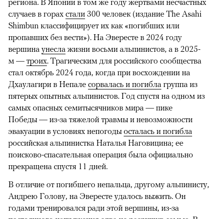
региона. В Японии в том же году жертвами несчастных
случаев в горах
стали
300 человек (издание The Asahi
Shimbun классифицирует их как «погибших или
пропавших без вести»). На Эвересте в 2024 году
вершина
унесла
жизни восьми альпинистов, а в 2025-
м —
троих
. Трагическим для российского сообщества
стал октябрь 2024 года, когда при восхождении на
Дхаулагири в Непале
сорвалась и погибла
группа из
пятерых опытных альпинистов. Год спустя на одном из
самых опасных семитысячников мира — пике
Победы — из-за тяжелой травмы и невозможности
эвакуации в условиях непогоды
осталась и погибла
российская альпинистка Наталья Наговицина; ее
поисково-спасательная операция была официально
прекращена спустя 11 дней.
В отличие от погибшего непальца, другому альпинисту,
Андрею Голову, на Эвересте удалось выжить. Он
годами тренировался ради этой вершины, из-за