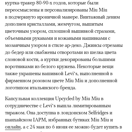
куртка-тракер 80-90-х годов, которые были
переосмыслены и персонализированы Miu Miu
в подчеркнуто ироничной манере. Винтажный деним
дополнен кристаллами, жемчугом, вышитым
цветочным узором, сплошной вышивкой стразами,
объемными рукавами и кожаными нашивками с
мозаичным узором в стиле ар-деко. Джинсы отрезаны
до бедер или снабжены отворотами из шелка цвета
слоновой кости, а куртки декорированы большими
воротниками из белого кружева. Некоторые вещи
также украшены нашивкой Levi’s, выполненной в
фирменном розовом цвете Miu Miu и дополненной
логотипом итальянского бренда.
Капсульная коллекция Upcyсled by Miu Miu в
сотрудничестве с Levi’s вышла лимитированным
тиражом. Она доступна в лондонском Selfridges и
шанхайском IAPM, избранных бутиках Miu Miu и
онлайн
, а с 24 мая по 6 июня ее можно будет купить в