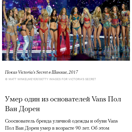
00:00
/
00:00
Показ Victoria's Secret в Шанхае, 2017
© MATT WINKELMEYER/GETTY IMAGES FOR VICTORIA'S SECRET
Умер один из основателей Vans Пол
Ван Дорен
Сооснователь бренда уличной одежды и обуви Vans
Пол Ван Дорен умер в возрасте 90 лет. Об этом