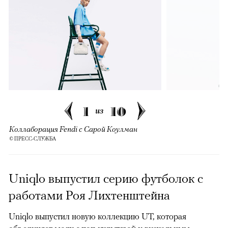
1
10
из
Коллаборация Fendi с Сарой Коулман
© ПРЕСС-СЛУЖБА
Uniqlo выпустил серию футболок с
работами Роя Лихтенштейна
Uniqlo выпустил новую коллекцию UT, которая