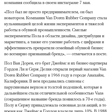
компания сообщила в своем инстаграме 7 мая.
«Пол был не просто предпринимателем, он был
новатором. Компания Van Doren Rubber Company стала
кульминацией целой жизни экспериментов и тяжелой
работы в обувной промышленности. Смелые
эксперименты Пола в области дизайна, дистрибуции и
маркетинга, а также его умение работать с цифрами и
эффективность превратили семейный обувной бизнес
во всемирно признанный бренд», — отмечается в посте.
Пол Ван Дорен, его брат Джеймс и их бизнес-партнеры
Гордон Ли и Серж Делия открыли первый магазин Van
Doren Rubber Company в 1966 году в городе Анахайм,
Калифорния. В нем продавались слипоны с
парусиновым верхом и толстой подошвой, которые в
дальнейшем стали отличительной особенностью Vans
(сокращенное название бренда появилось в 70-е годы).
Полу и Сержу принадлежала основная доля акций, в то
время как Джеймс и Гордон владели лишь 10%. В 1988