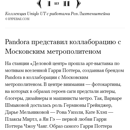
1
11
из
Коллекция Uniqlo UT с работами Роя Лихтенштейна
© HYPEBAE.COM
Pandora представил коллаборацию с
Московским метрополитеном
На станции «Деловой центр» прошла арт-выставка по
мотивам вселенной Гарри Поттера, созданная брендом
Pandora в коллаборации с Московским
метрополитеном. В центре внимания — фотокартины,
на которых в образах героев саги предстали актеры,
блогеры, дизайнеры и машинисты метро. Так, Варваре
Шмыковой досталась роль Гермионы Грейнджер,
Дарье Мельниковой — Рона Уиззли, Кате Клэп —
Плаксы Миртл, а Ян Гэ — первой любви Гарри
Поттера Чжоу Чанг. Образ самого Гарри Поттера