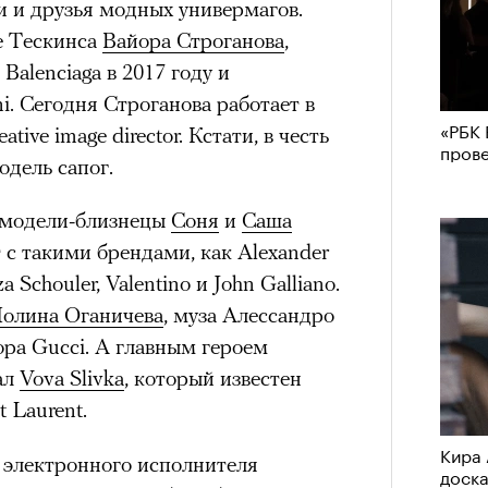
и и друзья модных универмагов.
е Тескинса
Вайора Строганова
,
Balenciaga в 2017 году и
i. Сегодня Строганова работает в
«РБК 
tive image director. Кстати, в честь
пров
одель сапог.
и модели-близнецы
Соня
и
Саша
с такими брендами, как Alexander
 Schouler, Valentino и John Galliano.
олина Оганичева
, муза Алессандро
ра Gucci. А главным героем
ал
Vova Slivka
, который известен
 Laurent.
Кира 
 электронного исполнителя
доск