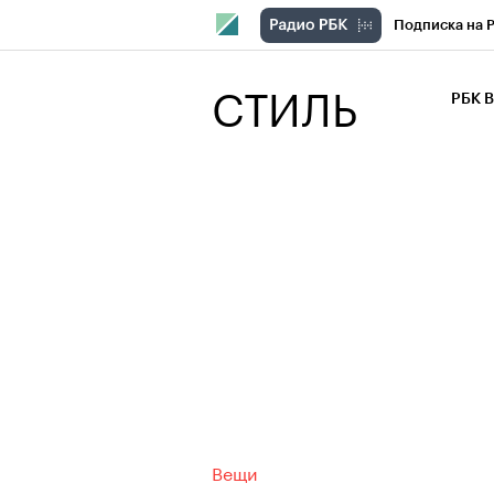
Подписка на 
РБК Компани
СТИЛЬ
РБК 
РБК Курсы
РБК Бизнес-с
Спецпроекты
Экономика
Вещи