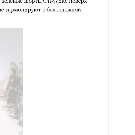
 зеленые шорты Off-White поверх
рые гармонируют с белоснежной
4 кол
пропу
Карго
ткани