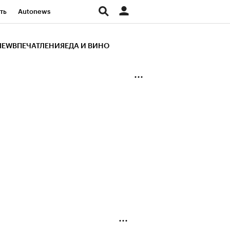
ть
Autonews
К Образование
IEW
ВПЕЧАТЛЕНИЯ
ЕДА И ВИНО
д
Стиль
Крипто
и
Франшизы
Газета
ов
Политика
ты