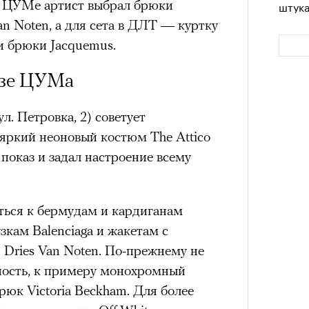
в ЦУМе артист выбрал брюки
штук
an Noten, а для сета в ДЛТ — куртку
и брюки Jacquemus.
азе ЦУМа
. Петровка, 2) советует
 яркий неоновый костюм The Attico
 показ и задал настроение всему
Сможе
отвеч
ься к бермудам и кардиганам
зкам Balenciaga и жакетам c
Dries Van Noten. По-прежнему не
ность, к примеру монохромный
брюк Victoria Beckham. Для более