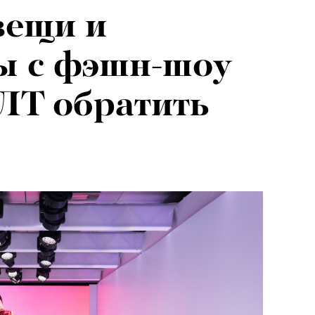
вещи и
ы с фэшн-шоу
ЛТ обратить