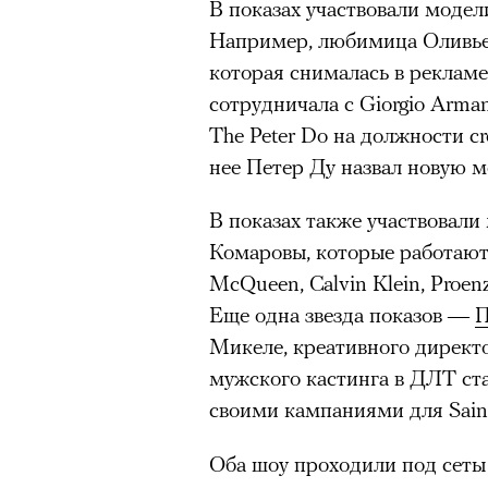
В показах участвовали модел
Например, любимица Оливь
которая снималась в рекламе 
сотрудничала с Giorgio Arman
The Peter Do на должности crea
нее Петер Ду назвал новую м
В показах также участвовал
Комаровы, которые работают 
McQueen, Calvin Klein, Proenza
Еще одна звезда показов —
П
Микеле, креативного директо
мужского кастинга в ДЛТ ст
своими кампаниями для Saint
Оба шоу проходили под сеты