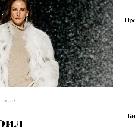
Про
АБРЯ 2025
Би
оил