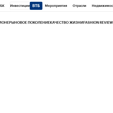
РБК
Инвестиции
Мероприятия
Отрасли
Недвижимос
и
Телеканал
РБК Вино
Спорт
Школа управления РБК
РБ
ЗИОНЕРЫ
НОВОЕ ПОКОЛЕНИЕ
КАЧЕСТВО ЖИЗНИ
FASHION REVIEW
РБК Life
Тренды
Визионеры
Национальные проекты
Горо
 Бизнес-среда
Дискуссионный клуб
Исследования
Кредитны
Газета
Спецпроекты СПб
Конференции СПб
Спецпроекты
трагентов
Политика
Экономика
Бизнес
Технологии и мед
ой валюты