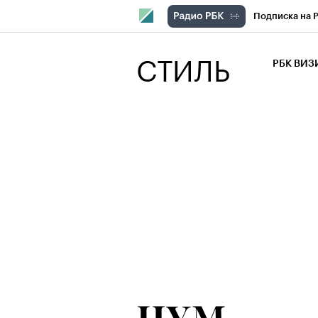
Подписка на 
РБК Компани
СТИЛЬ
РБК ВИ
РБК Курсы
Крипто
РБК
Франшизы
Проверка кон
Рынок наличн