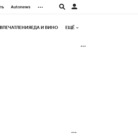
...
ть
Autonews
К Образование
ВПЕЧАТЛЕНИЯ
ЕДА И ВИНО
ЕЩЁ
д
Стиль
е рейтинги
иа
Финансы