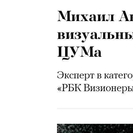
Михаил А
визуальн
ЦУМа
Эксперт в катег
«РБК Визионер