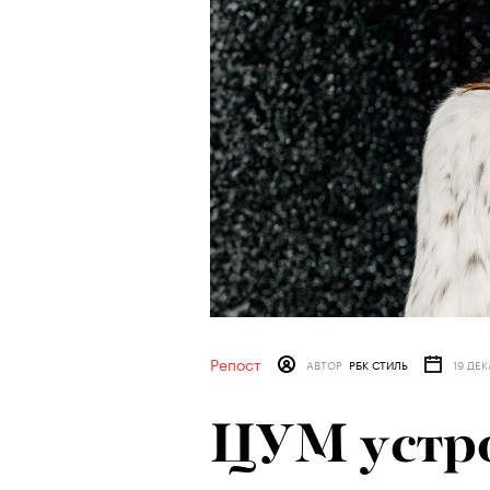
Репост
АВТОР
РБК СТИЛЬ
19 ДЕК
ЦУМ устр