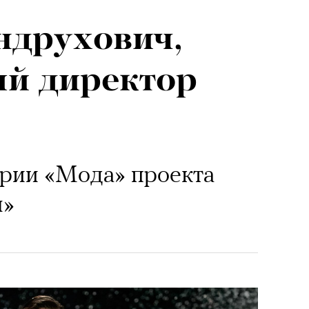
ндрухович,
ый директор
ории «Мода» проекта
ы»