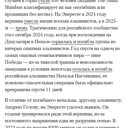
случаев в горах
стали
300 человек (издание The Asahi
Shimbun классифицирует их как «погибших или
пропавших без вести»). На Эвересте в 2024 году
вершина
унесла
жизни восьми альпинистов, а в 2025-
м —
троих
. Трагическим для российского сообщества
стал октябрь 2024 года, когда при восхождении на
Дхаулагири в Непале
сорвалась и погибла
группа из
пятерых опытных альпинистов. Год спустя на одном из
самых опасных семитысячников мира — пике
Победы — из-за тяжелой травмы и невозможности
эвакуации в условиях непогоды
осталась и погибла
российская альпинистка Наталья Наговицина; ее
поисково-спасательная операция была официально
прекращена спустя 11 дней.
В отличие от погибшего непальца, другому альпинисту,
Андрею Голову, на Эвересте удалось выжить. Он
годами тренировался ради этой вершины, из-за
постоянного напряжения едва не разрушив семью. В
2023 году на высоте 8300 метров он
ослеп
и повернул