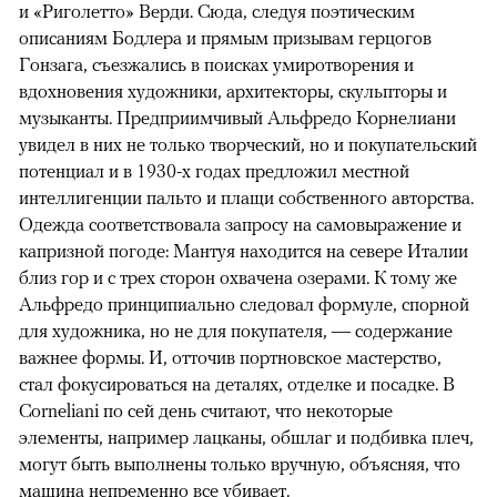
и «Риголетто» Верди. Сюда, следуя поэтическим
описаниям Бодлера и прямым призывам герцогов
Гонзага, съезжались в поисках умиротворения и
вдохновения художники, архитекторы, скульпторы и
музыканты. Предприимчивый Альфредо Корнелиани
увидел в них не только творческий, но и покупательский
потенциал и в 1930-х годах предложил местной
интеллигенции пальто и плащи собственного авторства.
Одежда соответствовала запросу на самовыражение и
капризной погоде: Мантуя находится на севере Италии
близ гор и с трех сторон охвачена озерами. К тому же
Альфредо принципиально следовал формуле, спорной
для художника, но не для покупателя, — содержание
важнее формы. И, отточив портновское мастерство,
стал фокусироваться на деталях, отделке и посадке. В
Corneliani по сей день считают, что некоторые
элементы, например лацканы, обшлаг и подбивка плеч,
могут быть выполнены только вручную, объясняя, что
машина непременно все убивает.