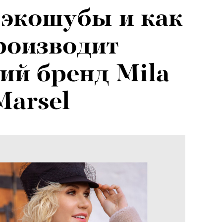
я альпиниста:
 экошубы и как
агедии не
роизводит
вают от похода
ий бренд Mila
Marsel