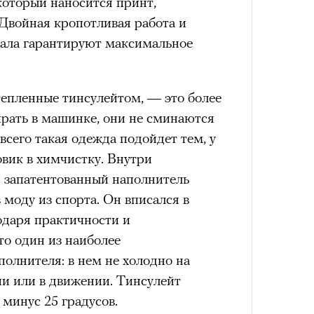
 который наносится принт,
им все 14 восьмитысячников
 Двойная кропотливая работа и
ислорода.
ала гарантируют максимальное
тепленные тинсулейтом, — это более
«РБК 
ирать в машинке, они не сминаются
Сможе
пров
отвеч
сего такая одежда подойдет тем, у
овик в химчистку. Внутри
 запатентованный наполнитель
 моду из спорта. Он вписался в
одаря практичности и
то один из наиболее
олнителя: в нем не холодно на
ии или в движении. Тинсулейт
минус 25 градусов.