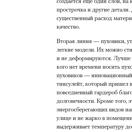
создается еще один слой, на
человеком, дважды покоривш
прострочка и другие детали.
планеты без использования к
существенный расход матери
качество.
Вторая линия — пуховики, у
легкие модели. Их можно ст
и не деформируются. Лучше в
кого нет времени носить пух
пуховиков — инновационный
тинсулейт, который пришел в
повседневный гардероб благ
00:00
/
00:00
долговечности. Кроме того, э
энергосберегающих видов нап
улице и не жарко в помещен
выдерживает температуру до 