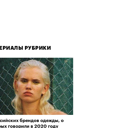
ЕРИАЛЫ РУБРИКИ
ЕРИАЛЫ РУБРИКИ
ссийских брендов одежды, о
да как лекарство: как
рых говорили в 2020 году
улки стали новой формой