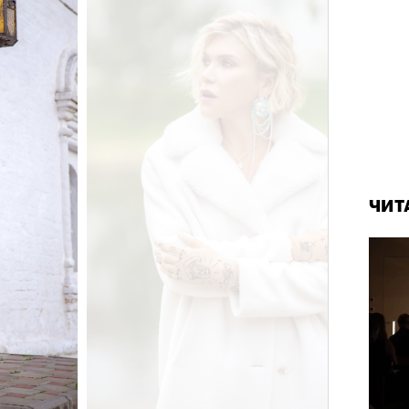
состоянием предельной
Можн
м
исчезает информационный шум
и
в пр
ий момент.
опыта
и вызывают
мощный выброс
зг запоминает восхождение как один
 жизни.
ЧИТ
ановится способом выйти из
 и
почувствовать контроль над собой
.
опасности в горах создает между
е связи и чувство доверия
.
уществование «гена высоты», но
му чаще тянутся люди с высокой
и готовностью к риску.