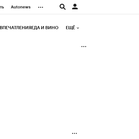
...
ть
Autonews
К Образование
ВПЕЧАТЛЕНИЯ
ЕДА И ВИНО
ЕЩЁ
д
Стиль
е рейтинги
иа
Финансы