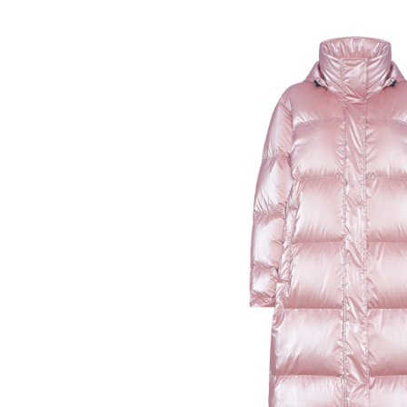
Нирмал Пурджа после рекордного во
мира. Катманду, 2019 год
© NAVESH CHITRAKAR / REUTERS
Статистика последних лет ос
опасность высотного альпини
горах Австрии
погибли
309 ч
максимумом для региона. В 
несчастных случаев в горах
с
Shimbun классифицирует их 
вести»). На Эвересте в 2024
альпинистов, а в 2025-м —
тр
сообщества стал октябрь 202
Дхаулагири в Непале
сорвала
опытных альпинистов. Год сп