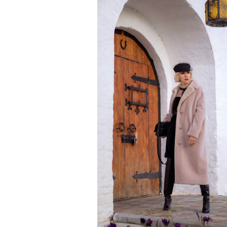
Главное
Горы привлекают людей 
концентрации, в которо
остается только настоящ
Экстремальные нагрузк
гормонов
, из-за чего мо
из самых ярких опытов в
Для многих альпинизм ст
рутины, перезагрузиться
Совместное преодоление 
людьми особенно
прочны
Наука не подтверждает с
признает, что
к альпиниз
устойчивостью к стрессу