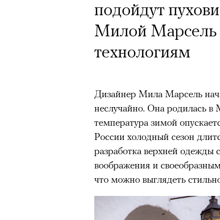
Почему для одни
подойдут пухови
горы становится
Милой Марсель 
готовы снова ри
технологиям
Психологи и аль
высота меняет ч
Дизайнер Мила Марсель нач
тянет с новой си
неслучайно. Она родилась в 
температура зимой опускаетс
России холодный сезон длитс
разработка верхней одежды 
воображения и своеобразным 
Подписывайтесь на телег
что можно выглядеть стильн