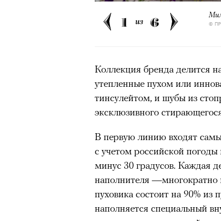
Большинство альпинисто
Мил
1
6
ради ощущения ясности
,
из
© П
Успешных альпинистов о
устойчивость, дисциплин
готовность переносить л
Коллекция бренда делится на
Опыт восхождений помо
утепленные пухом или инно
делая человека более со
тинсулейтом, и шубы из сто
эксклюзивного стирающегося
В первую линию входят самы
30 июля 2026 года в пакист
с учетом российской погоды
известный непальский альп
минус 30 градусов. Каждая д
из десяти человек, которую о
наполнителя —многократно 
склоне Броуд-Пик. 2 августа
пуховика состоит на 90% из п
погибших. Бывший британски
наполняется специальный вну
историческому рекорду — он