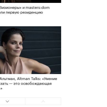
Визионеры» и masters:dom
ели первую резиденцию
Альтман, Altman Talks: «Умение
азать — это освобождающая
АЙТЕ ТАКЖЕ
а»