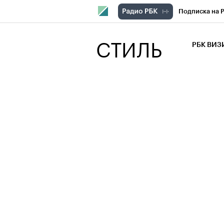
Подписка на 
РБК Компани
СТИЛЬ
РБК ВИ
РБК Курсы
Крипто
РБК
Франшизы
Проверка кон
Рынок наличн
Жизнь