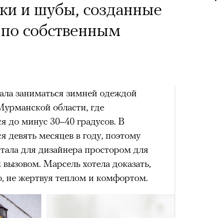
х первое восхождение в
ки и шубы, созданные
тера
 последним, а другие
по собственным
сковать жизнью?
пинисты объясняют, как
еловека и почему к ней
ала заниматься зимней одеждой
лой
Мурманской области, где
я до минус 30–40 градусов. В
я девять месяцев в году, поэтому
Поче
стала для дизайнера простором для
вызовом. Марсель хотела доказать,
рам-канал «РБК Стиль»
о, не жертвуя теплом и комфортом.