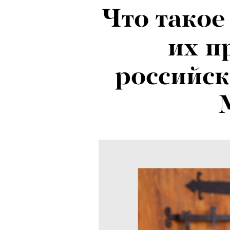
Психологи
Что такое
почему тр
их п
останавли
российск
в горы