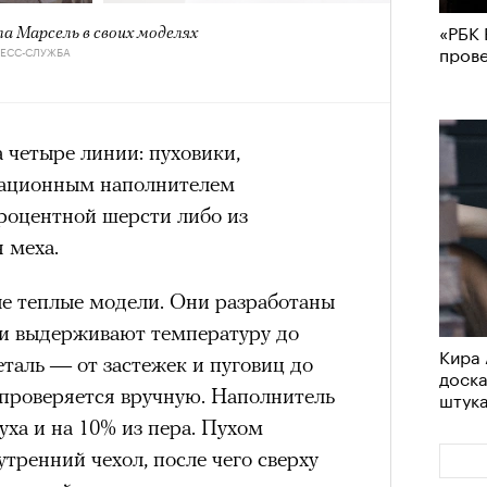
в идут в горы
не ради опасности, а
«РБК 
а Марсель в своих моделях
 свободы и внутреннего смысла.
пров
РЕСС-СЛУЖБА
тличают
психологическая
а, способность к самоконтролю и
ишения.
 четыре линии: пуховики,
гает
иначе смотреть на эмоции
,
вационным наполнителем
бранным.
процентной шерсти либо из
 меха.
е теплые модели. Они разработаны
анском Каракоруме
погиб
всемирно
 и выдерживают температуру до
инист Нирмал Пурджа. Экспедиция
Кира 
еталь — от застежек и пуговиц до
доск
н возглавлял, попала под лавину на
ЧИТ
проверяется вручную. Наполнитель
штук
 спасатели обнаружили тела
уха и на 10% из пера. Пухом
й спецназовец шел к
тренний чехол, после чего сверху
 планировал стать первым