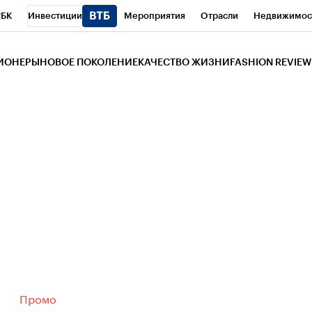
РБК
Инвестиции
Мероприятия
Отрасли
Недвижимос
и
Телеканал
РБК Вино
Спорт
Школа управления РБК
РБ
ЗИОНЕРЫ
НОВОЕ ПОКОЛЕНИЕ
КАЧЕСТВО ЖИЗНИ
FASHION REVIEW
РБК Life
Тренды
Визионеры
Национальные проекты
Горо
 Бизнес-среда
Дискуссионный клуб
Исследования
Кредитны
Газета
Спецпроекты СПб
Конференции СПб
Спецпроекты
трагентов
Политика
Экономика
Бизнес
Технологии и мед
ой валюты
Промо