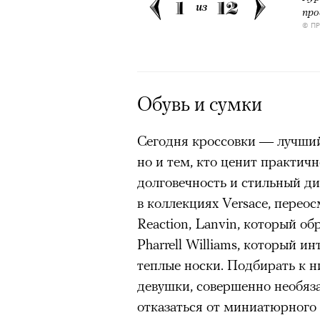
1
12
из
про
© П
Обувь и сумки
Сегодня кроссовки — лучший
но и тем, кто ценит практич
долговечность и стильный ди
в коллекциях Versace, пере
Reaction, Lanvin, который об
Pharrell Williams, который и
теплые носки. Подбирать к ни
девушки, совершенно необяза
отказаться от миниатюрного 