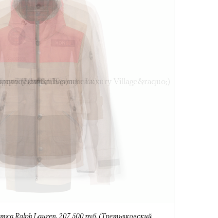
4 кол
пропу
Карго
ткани
тка Ralph Lauren, 207 500 руб. (Третьяковский