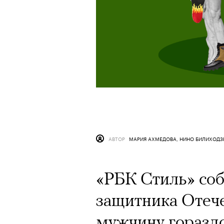
АВТОР
МАРИЯ АХМЕДОВА, НИНО БИЛИХОДЗ
«РБК Стиль» соб
защитника Отече
мужчину гораздо