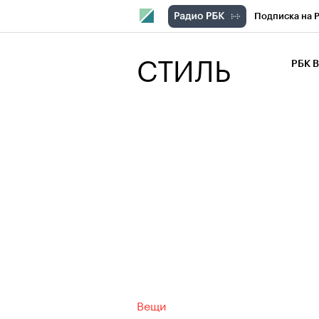
Подписка на 
РБК Компани
СТИЛЬ
РБК 
РБК Курсы
РБК Бизнес-с
Спецпроекты
Экономика
Вещи