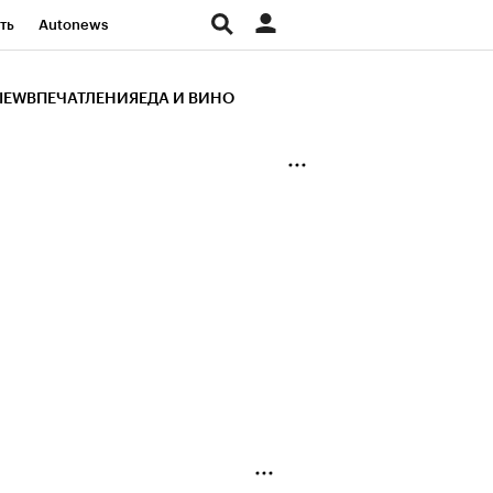
ть
Autonews
К Образование
IEW
ВПЕЧАТЛЕНИЯ
ЕДА И ВИНО
д
Стиль
Крипто
и
Франшизы
Газета
ов
Политика
ты