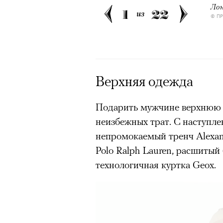
Лон
1
22
из
© П
Верхняя одежда
Подарить мужчине верхнюю о
неизбежных трат. С наступле
непромокаемый тренч Alexa
Polo Ralph Lauren, расшитый
технологичная куртка Geox.