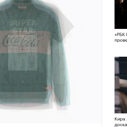
«РБК 
пров
Кира 
доск