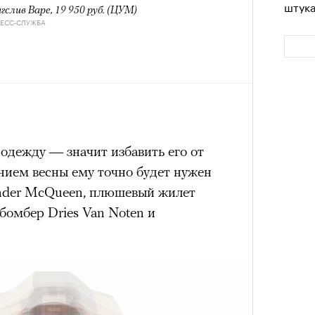
штук
гслив Bape, 19 950 руб. (ЦУМ)
РЕСС-СЛУЖБА
дежду — значит избавить его от
нием весны ему точно будет нужен
Сможе
nder McQueen, плюшевый жилет
отвеч
 бомбер Dries Van Noten и