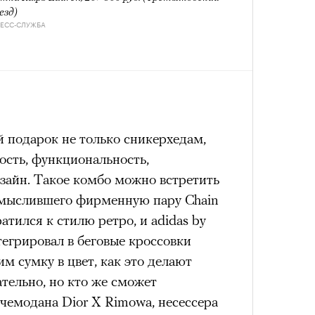
лета
езд)
РЕСС-СЛУЖБА
 подарок не только сникерхедам,
ность, функциональность,
зайн. Такое комбо можно встретить
100 л
осмыслившего фирменную пару Chain
косме
ратился к стилю ретро, и adidas by
нтегрировал в беговые кроссовки
м сумку в цвет, как это делают
тельно, но кто же сможет
чемодана Dior X Rimowa, несессера