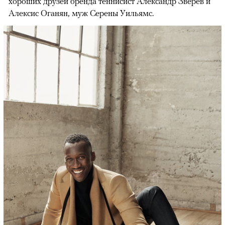
хороших друзей бренда теннисист Александр Зверев и
Алексис Оганян, муж Серены Уильямс.
00:00
/
00:00