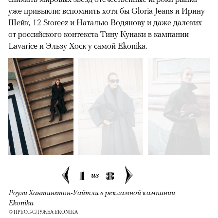
уже привыкли: вспомнить хотя бы Gloria Jeans и Ирину
Шейк, 12 Storeez и Наталью Водянову и даже далеких
от российского контекста Тину Кунаки в кампании
Lavarice и Эльзу Хоск у самой Ekonika.
1
8
из
Роузи Хантингтон-Уайтли в рекламной кампании
Ekonika
© ПРЕСС-СЛУЖБА EKONIKA