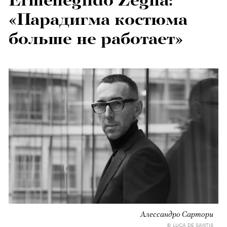
Ermenegildo Zegna:
«Парадигма костюма
больше не работает»
Алессандро Сартори
© LUCA DE SANTIS