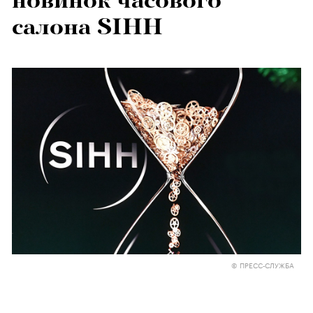
новинок часового
салона SIHH
© ПРЕСС-СЛУЖБА