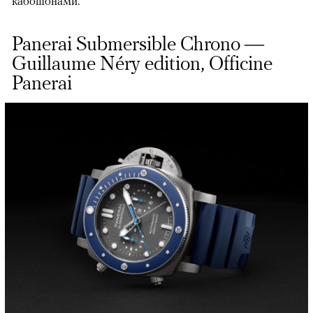
кабошонами.
Panerai Submersible Chrono —
Guillaume Néry edition, Officine
Panerai