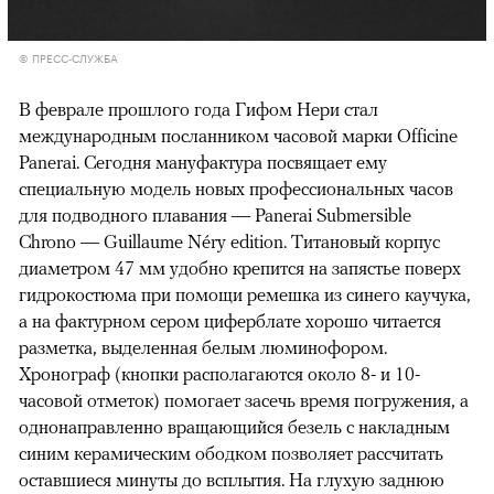
© ПРЕСС-СЛУЖБА
В феврале прошлого года Гифом Нери стал
международным посланником часовой марки Officine
Panerai. Сегодня мануфактура посвящает ему
специальную модель новых профессиональных часов
для подводного плавания — Panerai Submersible
Chrono — Guillaume Néry edition. Титановый корпус
диаметром 47 мм удобно крепится на запястье поверх
гидрокостюма при помощи ремешка из синего каучука,
а на фактурном сером циферблате хорошо читается
разметка, выделенная белым люминофором.
Хронограф (кнопки располагаются около 8- и 10-
часовой отметок) помогает засечь время погружения, а
однонаправленно вращающийся безель с накладным
синим керамическим ободком позволяет рассчитать
оставшиеся минуты до всплытия. На глухую заднюю