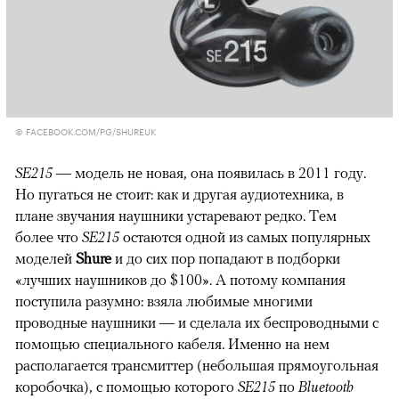
© FACEBOOK.COM/PG/SHUREUK
SE215
— модель не новая, она появилась в 2011 году.
Но пугаться не стоит: как и другая аудиотехника, в
плане звучания наушники устаревают редко. Тем
более что
SE215
остаются одной из самых популярных
моделей
Shure
и до сих пор попадают в подборки
«лучших наушников до $100». А потому компания
поступила разумно: взяла любимые многими
проводные наушники — и сделала их беспроводными с
помощью специального кабеля. Именно на нем
располагается трансмиттер (небольшая прямоугольная
коробочка), с помощью которого
SE215
по
Bluetooth