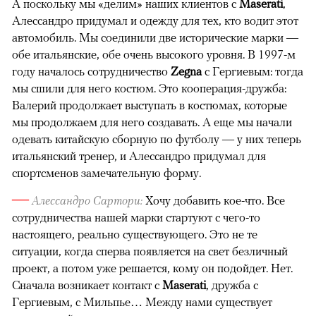
А поскольку мы «делим» наших клиентов с
Maserati
,
Алессандро придумал и одежду для тех, кто водит этот
автомобиль. Мы соединили две исторические марки —
обе итальянские, обе очень высокого уровня. В 1997-м
году началось сотрудничество
Zegna
с Гергиевым: тогда
мы сшили для него костюм. Это кооперация-дружба:
Валерий продолжает выступать в костюмах, которые
мы продолжаем для него создавать. А еще мы начали
одевать китайскую сборную по футболу — у них теперь
итальянский тренер, и Алессандро придумал для
спортсменов замечательную форму.
—
Алессандро Сартори:
Хочу добавить кое-что. Все
сотрудничества нашей марки стартуют с чего-то
настоящего, реально существующего. Это не те
ситуации, когда сперва появляется на свет безличный
проект, а потом уже решается, кому он подойдет. Нет.
Сначала возникает контакт с
Maserati
, дружба с
Гергиевым, с Мильпье… Между нами существует