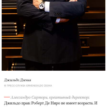
Джильдо Дзенья
© ПРЕСС-СЛУЖБА ERMENEGILDO ZEGNA
—
Алессандро Сартори, креативный директор
:
Джильдо прав: Роберт Де Ниро не имеет возраста. И