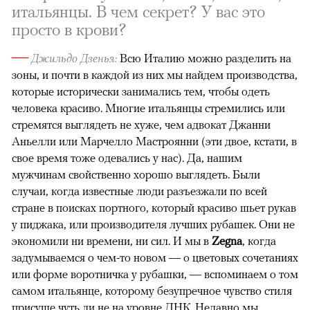
итальянцы. В чем секрет? У вас это
просто в крови?
—
Джильдо Дзенья:
Всю Италию можно разделить на
зоны, и почти в каждой из них мы найдем производства,
которые исторически занимались тем, чтобы одеть
человека красиво. Многие итальянцы стремились или
стремятся выглядеть не хуже, чем адвокат Джанни
Аньелли или Марчелло Мастроянни (эти двое, кстати, в
свое время тоже одевались у нас). Да, нашим
мужчинам свойственно хорошо выглядеть. Были
случаи, когда известные люди разъезжали по всей
стране в поисках портного, который красиво шьет рукав
у пиджака, или производителя лучших рубашек. Они не
экономили ни времени, ни сил. И мы в
Zegna
, когда
задумываемся о чем-то новом — о цветовых сочетаниях
или форме воротничка у рубашки, — вспоминаем о том
самом итальянце, которому безупречное чувство стиля
присуще чуть ли не на уровне ДНК. Недавно мы