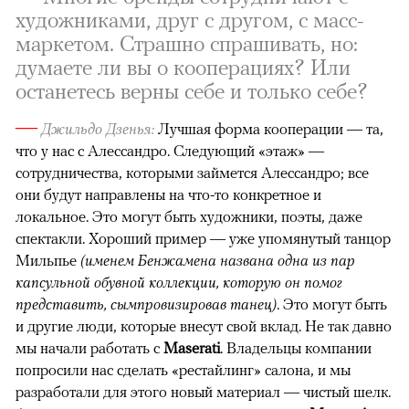
художниками, друг с другом, с масс-
маркетом. Страшно спрашивать, но:
думаете ли вы о кооперациях? Или
останетесь верны себе и только себе?
—
Джильдо Дзенья:
Лучшая форма кооперации — та,
что у нас с Алессандро. Следующий «этаж» —
сотрудничества, которыми займется Алессандро; все
они будут направлены на что-то конкретное и
локальное. Это могут быть художники, поэты, даже
спектакли. Хороший пример — уже упомянутый танцор
Мильпье
(именем Бенжамена названа одна из пар
капсульной обувной коллекции, которую он помог
представить, сымпровизировав танец)
. Это могут быть
и другие люди, которые внесут свой вклад. Не так давно
мы начали работать с
Maserati
. Владельцы компании
попросили нас сделать «рестайлинг» салона, и мы
разработали для этого новый материал — чистый шелк.