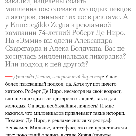
закалки, нацелены обаять
миллениалов: одевают молодых певцов
и актеров, снимают их же в рекламе. А
у Ermenegildo Zegna
в рекламной
кампании 74-летний Роберт Де Ниро.
На «Эмми» вы одели Александра
Скарсгарда и Алека Болдуина. Вас не
коснулась миллениальная лихорадка?
Или подход к ней другой?
—
Джильдо Дзенья, генеральный директор
: У нас
более изысканный подход, да. Хотя тут нет ничего
хитрого: Роберт Де Ниро, несмотря на свой возраст,
вполне подходит как для зрелых людей, так и для
молодых. Он ведь необычайная личность! И мне
кажется, что миллениалов привлекают такие истории.
Помимо Де Ниро, в рекламе снялся хореограф
Бенжамен Мильпье, и тот факт, что эти представители
двух поколений оделись в стиле
Zegna
(причем