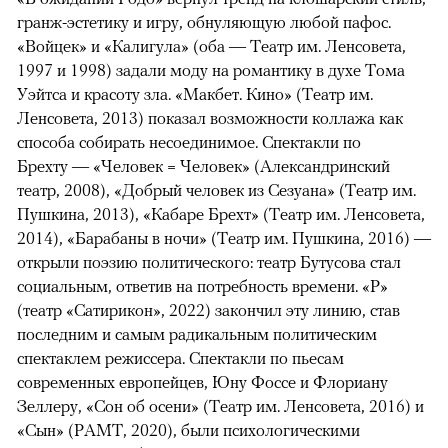
гранж-эстетику и игру, обнуляющую любой пафос.
«Войцек» и «Калигула» (оба — Театр им. Ленсовета,
1997 и 1998) задали моду на романтику в духе Тома
Уэйтса и красоту зла. «Макбет. Кино» (Театр им.
Ленсовета, 2013) показал возможности коллажа как
способа собирать несоединимое. Спектакли по
Брехту — «Человек = Человек» (Александринский
театр, 2008), «Добрый человек из Сезуана» (Театр им.
Пушкина, 2013), «Кабаре Брехт» (Театр им. Ленсовета,
2014), «Барабаны в ночи» (Театр им. Пушкина, 2016) —
открыли поэзию политического: театр Бутусова стал
социальным, ответив на потребность времени. «Р»
(театр «Сатирикон», 2022) закончил эту линию, став
последним и самым радикальным политическим
спектаклем режиссера. Спектакли по пьесам
современных европейцев, Юну Фоссе и Флориану
Зеллеру, «Сон об осени» (Театр им. Ленсовета, 2016) и
«Сын» (РАМТ, 2020), были психологическими