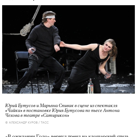
Юрий Бутусов и Марьяна Спивак в сцене из спектакля
«Чайка» в постановке Юрия Бутусова по пьесе Антона
Чехова в театре «Сатирикон»
© АЛЕКСАНДР КУРОВ / ТАСС
«В ожидании Годо» вернул тренд на клошарский стиль,