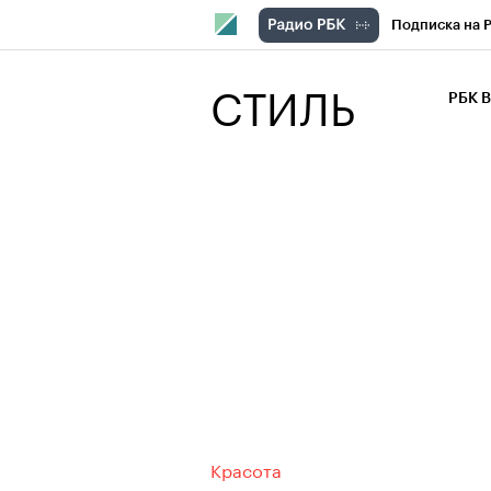
Подписка на 
РБК Компани
СТИЛЬ
РБК 
РБК Курсы
РБК Бизнес-с
Спецпроекты
Экономика
Красота