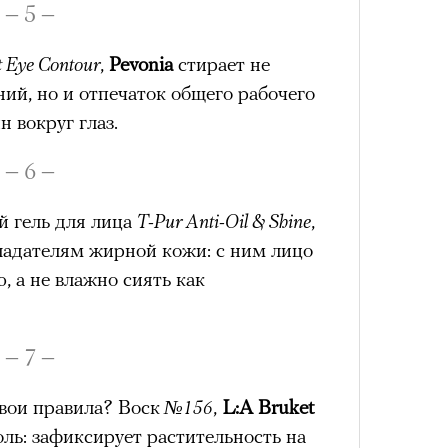
лета
– 5 –
t Eye Contour
,
Pevonia
стирает не
ий, но и отпечаток общего рабочего
 вокруг глаз.
– 6 –
 гель для лица
T-Pur Anti-Oil & Shine
,
ладателям жирной кожи: с ним лицо
100 л
, а не влажно сиять как
косме
– 7 –
вои правила? Воск
№156
,
L:A Bruket
ль: зафиксирует растительность на