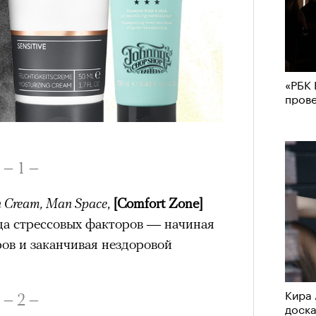
«РБК 
пров
– 1 –
on Cream, Man Space
,
[Comfort Zone]
да стрессовых факторов — начиная
ов и заканчивая нездоровой
Кира 
– 2 –
доск