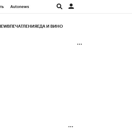
ть
Autonews
К Образование
IEW
ВПЕЧАТЛЕНИЯ
ЕДА И ВИНО
д
Стиль
Крипто
и
Франшизы
Газета
ов
Политика
ты