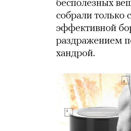
бесполезных ве
собрали только 
эффективной бо
раздражением по
хандрой.