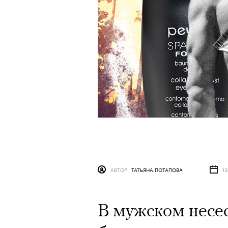
АВТОР
ТАТЬЯНА ПОТАПОВА
13
В мужском несес