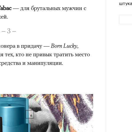
штук
Tabac
— для брутальных мужчин с
ей.
– 3 –
онера в придачу —
Born Lucky
,
я тех, кто не привык тратить место
средства и манипуляции.
Сможе
отвеч