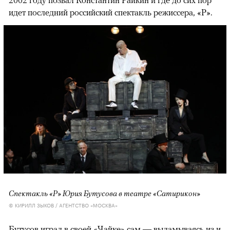
2002 году позвал Константин Райкин и где до сих пор
идет последний российский спектакль режиссера, «Р».
Спектакль «Р» Юрия Бутусова в театре «Сатирикон»
© КИРИЛЛ ЗЫКОВ / АГЕНТСТВО «МОСКВА»
Бутусов играл в своей «Чайке» сам — выламываясь из и