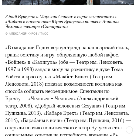
Юрий Бутусов и Марьяна Спивак в сцене из спектакля
«Чайка» в постановке Юрия Бутусова по пьесе Антона
Чехова в театре «Сатирикон»
© АЛЕКСАНДР КУРОВ / ТАСС
«В ожидании Годо» вернул тренд на клошарский стиль,
гранж-эстетику и игру, обнуляющую любой пафос.
«Войцек» и «Калигула» (оба — Театр им. Ленсовета,
1997 и 1998) задали моду на романтику в духе Тома
Уэйтса и красоту зла. «Макбет. Кино» (Театр им.
Ленсовета, 2013) показал возможности коллажа как
способа собирать несоединимое. Спектакли по
Брехту — «Человек = Человек» (Александринский
театр, 2008), «Добрый человек из Сезуана» (Театр им.
Пушкина, 2013), «Кабаре Брехт» (Театр им. Ленсовета,
2014), «Барабаны в ночи» (Театр им. Пушкина, 2016) —
открыли поэзию политического: театр Бутусова стал
социальным, ответив на потребность времени. «Р»