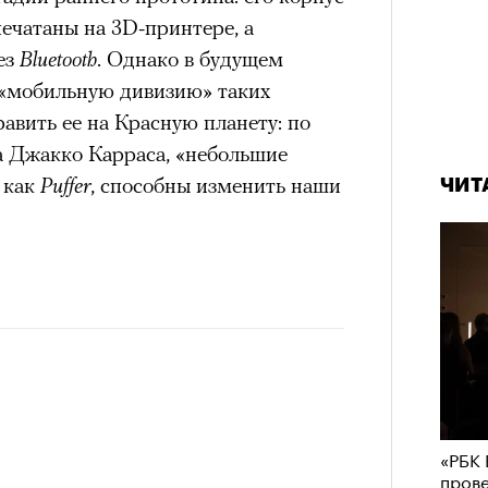
им все 14 восьмитысячников
печатаны на 3D-принтере, а
удет лишним в дни очередного
ислорода.
ез
Bluetooth
. Однако в будущем
зиса.
ь «мобильную дивизию» таких
равить ее на Красную планету: по
а Джакко Карраса, «небольшие
ый европейцам
«РБК 
 как
Puffer
, способны изменить наши
ЧИТ
Сможе
пров
отвеч
ечный призыв
удет лишним в
ого обострения
ого кризиса.
«РБК 
пров