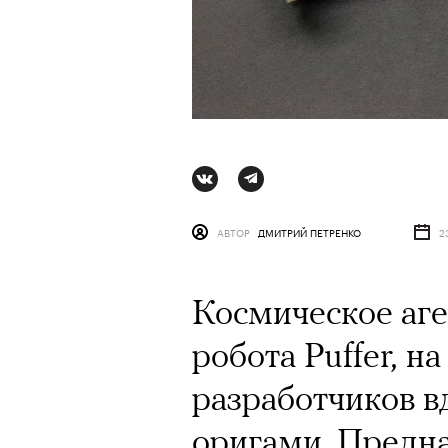
АВТОР
ДМИТРИЙ ПЕТРЕНКО
2
Космическое аг
робота Puffer, н
АВТОР
АВТОР
СТАС ТЫРКИН
ВАЛЕРИЯ ДАВЫДОВА-КАЛАШНИК
06 АВГУ
разработчиков в
оригами. Предн