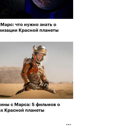
Марс: что нужно знать о
о ли прийти
низации Красной планеты
рно-2025: перестрелки в
офессиональный спорт без
йне и горизонтальные танцы в
, если вам 30
ыне
ины с Марса: 5 фильмов о
ах Красной планеты