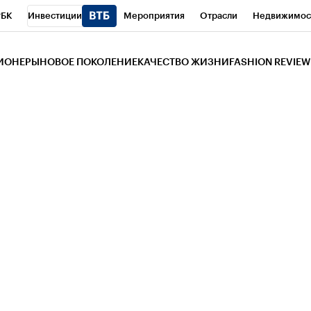
РБК
Инвестиции
Мероприятия
Отрасли
Недвижимос
и
Телеканал
РБК Вино
Спорт
Школа управления РБК
РБ
ЗИОНЕРЫ
НОВОЕ ПОКОЛЕНИЕ
КАЧЕСТВО ЖИЗНИ
FASHION REVIEW
РБК Life
Тренды
Визионеры
Национальные проекты
Горо
 Бизнес-среда
Дискуссионный клуб
Исследования
Кредитны
Газета
Спецпроекты СПб
Конференции СПб
Спецпроекты
трагентов
Политика
Экономика
Бизнес
Технологии и мед
ой валюты