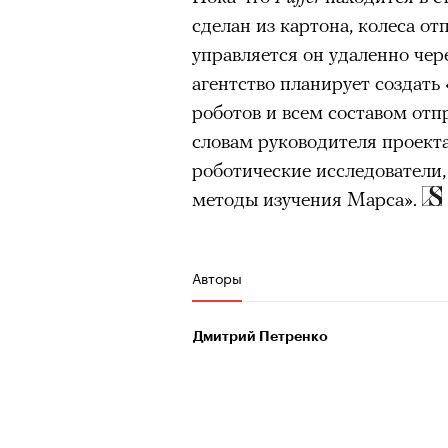
человеком, дважды покоривш
сделан из картона, колеса от
очнувшийся Нур) точно не б
планеты без использования к
управляется он удаленно чер
обострения мигрантского кри
агентство планирует создат
роботов и всем составом отп
словам руководителя проект
Адресованн
роботические исследователи,
методы изучения Марса».
добросерд
точно не б
Авторы
дни очередн
Дмитрий Петренко
мигрантск