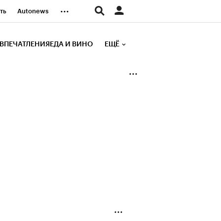
...
ть
Autonews
К Образование
ВПЕЧАТЛЕНИЯ
ЕДА И ВИНО
ЕЩЁ
д
Стиль
е рейтинги
иа
Финансы