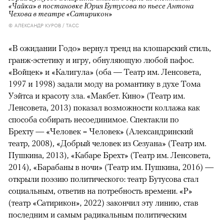
«Чайка» в постановке Юрия Бутусова по пьесе Антона
Чехова в театре «Сатирикон»
© АЛЕКСАНДР КУРОВ / ТАСС
«В ожидании Годо» вернул тренд на клошарский стиль,
гранж-эстетику и игру, обнуляющую любой пафос.
«Войцек» и «Калигула» (оба — Театр им. Ленсовета,
1997 и 1998) задали моду на романтику в духе Тома
Уэйтса и красоту зла. «Макбет. Кино» (Театр им.
Ленсовета, 2013) показал возможности коллажа как
способа собирать несоединимое. Спектакли по
Брехту — «Человек = Человек» (Александринский
театр, 2008), «Добрый человек из Сезуана» (Театр им.
Пушкина, 2013), «Кабаре Брехт» (Театр им. Ленсовета,
2014), «Барабаны в ночи» (Театр им. Пушкина, 2016) —
открыли поэзию политического: театр Бутусова стал
социальным, ответив на потребность времени. «Р»
(театр «Сатирикон», 2022) закончил эту линию, став
последним и самым радикальным политическим