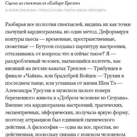
Сцена из спектакля «Кабаре Брехт»
© ЮЛИЯ СМЕЛКИНА / ПРЕСС-СЛУЖБА ТЕАТРА ИМЕНИ ЛЕНСОВЕТА
Разбирая все полсотни спектаклей, видишь их как точки
скачущей кардиограммы, но один метод. Деформируя
контуры пьесы — временные, пространственные,
сюжетные — Бутусов создавал партитуру настроения,
отталкиваясь от вопроса: что я сейчас такое? Я —
раздробленный человек, пытающийся взлететь, как
висящий на петлях-канатах Треплев — Трибунцев в
финале «Чайки», или брадобрей Войцек — Трухин в
последнем танце, или уставшая от жизни Шен Тэ —
Александра Урсуляк в мужском пальто поверх
беременного живота в «Добром человеке из Сезуана».
Внешне эта кардиограмма настроений, трагических,
эксцентричных, эйфорических, получала яркую форму,
поэтому аттракцион был единицей сценического
действия. А философия — одна на все, простая, но
действенная, поскольку связана с поиском человеком