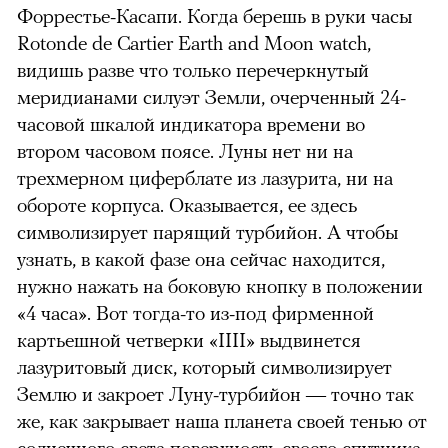
Форрестье-Касапи. Когда берешь в руки часы
Rotonde de Cartier Earth and Moon watch,
видишь разве что только перечеркнутый
меридианами силуэт Земли, очерченный 24-
часовой шкалой индикатора времени во
втором часовом поясе. Луны нет ни на
трехмерном циферблате из лазурита, ни на
обороте корпуса. Оказывается, ее здесь
символизирует парящий турбийон. А чтобы
узнать, в какой фазе она сейчас находится,
нужно нажать на боковую кнопку в положении
«4 часа». Вот тогда-то из-под фирменной
картьешной четверки «IIII» выдвинется
лазуритовый диск, который символизирует
Землю и закроет Луну-турбийон — точно так
же, как закрывает наша планета своей тенью от
солнечного света поверхность своего спутника.