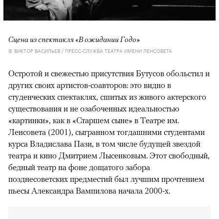
Сцена из спектакля «В ожидании Годо»
© ВИКТОР ВАСИЛЬЕВ / ПРЕСС-СЛУЖБА ТЕАТРА ИМЕНИ ЛЕНСОВЕТА
Остротой и свежестью присутствия Бутусов обольстил и
других своих артистов-соавторов: это видно в
студенческих спектаклях, сшитых из живого актерского
существования и не озабоченных идеальностью
«картинки», как в «Старшем сыне» в Театре им.
Ленсовета (2001), сыгранном тогдашними студентами
курса Владислава Пази, в том числе будущей звездой
театра и кино Дмитрием Лысенковым. Этот свободный,
бедный театр на фоне дощатого забора
позднесоветских предместий был лучшим прочтением
пьесы Александра Вампилова начала 2000-х.