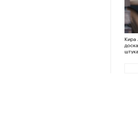
Кира 
Японии в том же году жертвами
доск
штук
тали
300 человек (издание The Asahi
как «погибших или пропавших без
 году вершина
унесла
жизни восьми
Кира 
оих
. Трагическим для российского
доск
штук
4 года, когда при восхождении на
сь и погибла
группа из пятерых
устя на одном из самых опасных
е Победы — из-за тяжелой травмы
в условиях непогоды
осталась и
Сможе
тка Наталья Наговицина; ее
отвеч
ация была официально прекращена
льца, другому альпинисту, Андрею
Сможе
отвеч