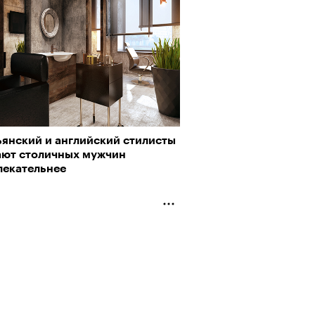
о ли прийти
офессиональный спорт без
, если вам 30
ьянский и английский стилисты
ают столичных мужчин
лекательнее