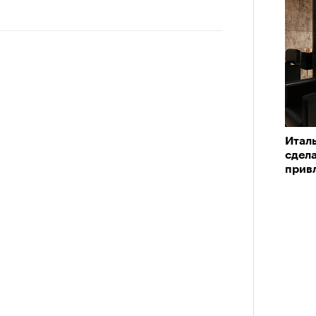
 жизни.
ановится способом выйти из
 и
почувствовать контроль над собой
.
Можн
в пр
опасности в горах создает между
опыта
е связи и чувство доверия
.
уществование «гена высоты», но
му чаще тянутся люди с высокой
Итал
сдел
и готовностью к риску.
прив
в идут в горы
не ради опасности, а
 свободы и внутреннего смысла.
тличают
психологическая
а, способность к самоконтролю и
ишения.
гает
иначе смотреть на эмоции
,
бранным.