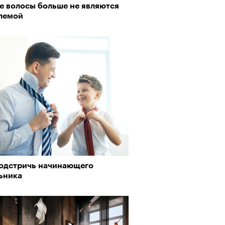
е волосы больше не являются
пии
лемой
му важны гормоны стресса
подстричь начинающего
ьника