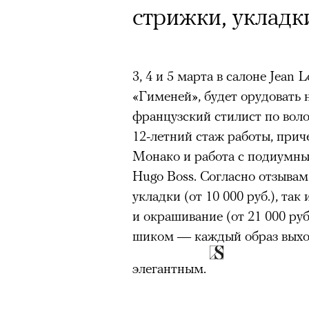
тянет с новой си
стрижки, укладк
3, 4 и 5 марта в салоне Jean
«Гименей», будет орудовать
Подписывайтесь на теле
французский стилист по вол
12-летний стаж работы, прич
Монако и работа с подиумным
Hugo Boss. Согласно отзывам
Главное
укладки (от 10 000 руб.), так
и окрашивание (от 21 000 руб
Горы привлекают людей 
шиком — каждый образ выхо
концентрации, в которо
остается только настоящ
элегантным.
Экстремальные нагрузк
гормонов
, из-за чего мо