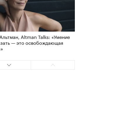
Альтман, Altman Talks: «Умение
азать — это освобождающая
а»
Альтман, Altman Talks: «Умение
азать — это освобождающая
а»
т ли человек прожить 180 лет:
ает Станислав Скакун
т ли человек прожить 180 лет:
ает Станислав Скакун