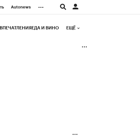
...
ть
Autonews
К Образование
ВПЕЧАТЛЕНИЯ
ЕДА И ВИНО
ЕЩЁ
д
Стиль
е рейтинги
иа
Финансы