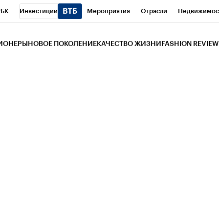
РБК
Инвестиции
Мероприятия
Отрасли
Недвижимос
и
Телеканал
РБК Вино
Спорт
Школа управления РБК
РБ
ЗИОНЕРЫ
НОВОЕ ПОКОЛЕНИЕ
КАЧЕСТВО ЖИЗНИ
FASHION REVIEW
РБК Life
Тренды
Визионеры
Национальные проекты
Горо
 Бизнес-среда
Дискуссионный клуб
Исследования
Кредитны
Газета
Спецпроекты СПб
Конференции СПб
Спецпроекты
трагентов
Политика
Экономика
Бизнес
Технологии и мед
ой валюты
Реклама на РБК
rbc.group