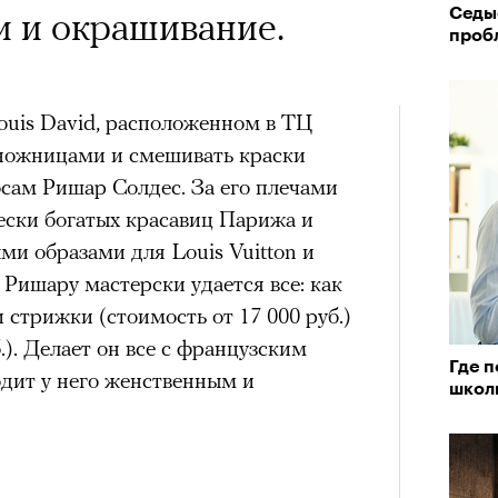
лой
и и окрашивание.
Седы
тера
проб
 Louis David, расположенном в ТЦ
 ножницами и смешивать краски
грам-канал «РБК Стиль»
осам Ришар Солдес. За его плечами
ески богатых красавиц Парижа и
и образами для Louis Vuitton и
 Ришару мастерски удается все: как
Поче
 и стрижки (стоимость от 17 000 руб.)
.). Делает он все с французским
состоянием предельной
Где 
дит у него женственным и
м
исчезает информационный шум
и
школ
ий момент.
и вызывают
мощный выброс
зг запоминает восхождение как один