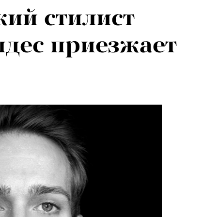
ий стилист
я альпиниста:
дес приезжает
агедии не
вают от похода