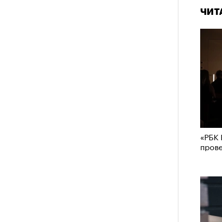
ЧИТ
«РБК 
пров
«РБК 
пров
схождения на 14 высочайших вершин
обенно отчетливо показывает
зма и горного туризма. В 2024-м в
еловек, что стало десятилетним