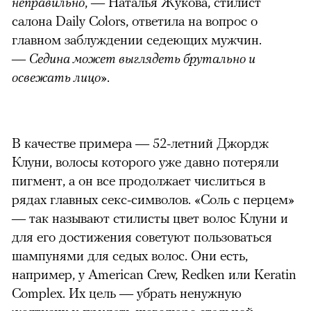
неправильно
, — Наталья Жукова, стилист
салона Daily Colors, ответила на вопрос о
главном заблуждении седеющих мужчин.
—
Седина может выглядеть брутально и
освежать лицо
».
можно через
В качестве примера — 52-летний Джордж
Клуни, волосы которого уже давно потеряли
пигмент, а он все продолжает числиться в
рядах главных секс-символов. «Соль с перцем»
— так называют стилисты цвет волос Клуни и
для его достижения советуют пользоваться
00:00
/
00:00
шампунями для седых волос. Они есть,
например, у Ameriсan Crew, Redken или Keratin
Complex. Их цель — убрать ненужную