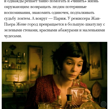
и однажды решает тайно помогать и «чинить» жизнь
окружающим: возвращать людям потерянные
воспоминания, знакомить одиночек, подталкивать
судьбу локтем. А вокруг — Париж. У режиссера Жан-
Пьера Жене город превращается в большую шкатулку с
зелеными стенами, красными абажурами и маленькими
чудесами.