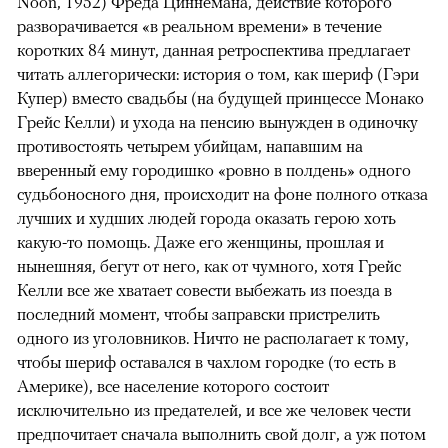
Noon, 1952) Фреда Циннемана, действие которого
разворачивается «в реальном времени» в течение
коротких 84 минут, данная ретроспектива предлагает
читать аллегорически: история о том, как шериф (Гэри
Купер) вместо свадьбы (на будущей принцессе Монако
Грейс Келли) и ухода на пенсию вынужден в одиночку
противостоять четырем убийцам, напавшим на
вверенный ему городишко «ровно в полдень» одного
судьбоносного дня, происходит на фоне полного отказа
лучших и худших людей города оказать герою хоть
какую-то помощь. Даже его женщины, прошлая и
нынешняя, бегут от него, как от чумного, хотя Грейс
Келли все же хватает совести выбежать из поезда в
последний момент, чтобы заправски пристрелить
одного из уголовников. Ничто не располагает к тому,
чтобы шериф оставался в чахлом городке (то есть в
Америке), все население которого состоит
исключительно из предателей, и все же человек чести
предпочитает сначала выполнить свой долг, а уж потом