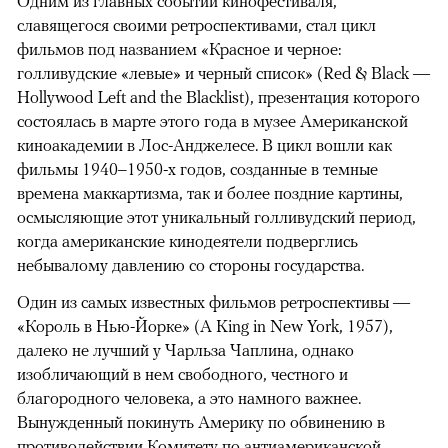
Одним из главных событий кинофестиваля,
славящегося своими ретроспективами, стал цикл
фильмов под названием «Красное и черное:
голливудские «левые» и черный список» (Red & Black —
Hollywood Left and the Blacklist), презентация которого
состоялась в марте этого года в музее Американской
киноакадемии в Лос-Анджелесе. В цикл вошли как
фильмы 1940–1950-х годов, созданные в темные
времена маккартизма, так и более поздние картины,
осмысляющие этот уникальный голливудский период,
когда американские кинодеятели подверглись
небывалому давлению со стороны государства.
Один из самых известных фильмов ретроспективы —
«Король в Нью-Йорке» (A King in New York, 1957),
далеко не лучший у Чарльза Чаплина, однако
изобличающий в нем свободного, честного и
благородного человека, а это намного важнее.
Вынужденный покинуть Америку по обвинению в
противодействии Комитету по антиамериканской