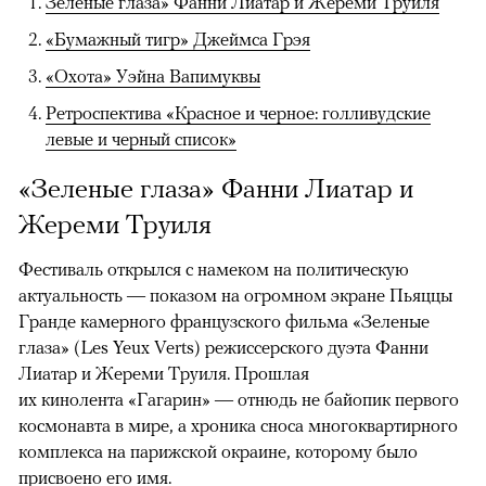
Зеленые глаза» Фанни Лиатар и Жереми Труиля
«Бумажный тигр» Джеймса Грэя
«Охота» Уэйна Вапимуквы
Ретроспектива «Красное и черное: голливудские
левые и черный список»
«Зеленые глаза» Фанни Лиатар и
Жереми Труиля
Фестиваль открылся с намеком на политическую
актуальность — показом на огромном экране Пьяццы
Гранде камерного французского фильма «Зеленые
глаза» (Les Yeux Verts) режиссерского дуэта Фанни
Лиатар и Жереми Труиля. Прошлая
их кинолента «Гагарин» — отнюдь не байопик первого
космонавта в мире, а хроника сноса многоквартирного
комплекса на парижской окраине, которому было
присвоено его имя.