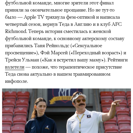
футбольной команде, многие зрители этот финал
приняли за окончательное прощание. Но не тут-то
было — Apple TV тряхнула фем-оптикой и написала
четвертый сезон, вернув Теда в Англию и в клуб AFC
Richmond. Теперь история сместилась к женской
футбольной команде, к основному актерскому составу
прибавились Таня Рейнольдс («Сексуальное
просвещение»), Фэй Марсей («Переходный возраст») и
00:00
/
00:00
Трейси Ульман («Как я встретил вашу маму»). Рейтинги
взлетели
— похоже, что терапевтическое присутствие
Теда снова актуально в нашем травмированном
инфополе.