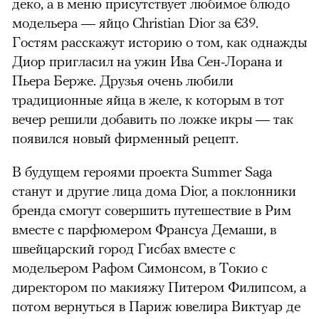
деко, а в меню присутствует любимое блюдо
модельера — яйцо Christian Dior за
€
39.
Гостям расскажут историю о том, как однажды
Диор пригласил на ужин Ива Сен-Лорана и
Пьера Берже. Друзья очень любили
традиционные яйца в желе, к которым в тот
вечер решили добавить по ложке икры
—
так
появился новый фирменный рецепт.
В будущем героями проекта Summer Saga
станут и другие лица дома Dior, а поклонники
бренда смогут совершить путешествие в Рим
вместе с парфюмером Франсуа Демаши, в
швейцарский город Гисбах вместе с
модельером Рафом Симонсом, в Токио с
директором по макияжу Питером Филипсом, а
потом вернуться в Париж ювелира Виктуар де