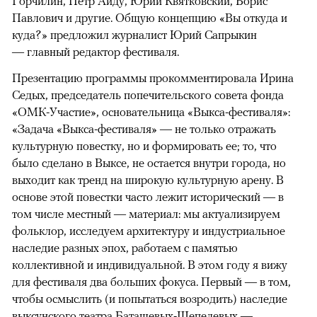
Горчилин, Петр Айду, Юрий Квятковский, Борис
Павлович и другие. Общую концепцию «Вы откуда и
куда?» предложил журналист Юрий Сапрыкин
— главный редактор фестиваля.
Презентацию программы прокомментировала Ирина
Седых, председатель попечительского совета фонда
«ОМК-Участие», основательница «Выкса-фестиваля»:
«Задача «Выкса-фестиваля» — не только отражать
культурную повестку, но и формировать ее; то, что
было сделано в Выксе, не остается внутри города, но
выходит как тренд на широкую культурную арену. В
основе этой повестки часто лежит исторический — в
том числе местный — материал: мы актуализируем
фольклор, исследуем архитектуру и индустриальное
наследие разных эпох, работаем с памятью
коллективной и индивидуальной. В этом году я вижу
для фестиваля два больших фокуса. Первый — в том,
чтобы осмыслить (и попытаться возродить) наследие
выксунского театра Баташевых-Шепелевых —