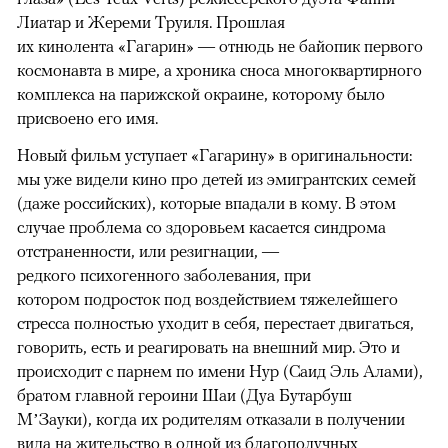
Лиатар и Жереми Труиля. Прошлая
их кинолента «Гагарин» — отнюдь не байопик первого
космонавта в мире, а хроника сноса многоквартирного
комплекса на парижской окраине, которому было
присвоено его имя.
Новый фильм уступает «Гагарину» в оригинальности:
мы уже видели кино про детей из эмигрантских семей
(даже российских), которые впадали в кому. В этом
случае проблема со здоровьем касается синдрома
отстраненности, или резигнации, —
редкого психогенного заболевания, при
котором подросток под воздействием тяжелейшего
стресса полностью уходит в себя, перестает двигаться,
говорить, есть и реагировать на внешний мир. Это и
происходит с парнем по имени Нур (Саид Эль Алами),
братом главной героини Шаи (Дуа Бутарбуш
М’Зауки), когда их родителям отказали в получении
вида на жительство в одной из благополучных