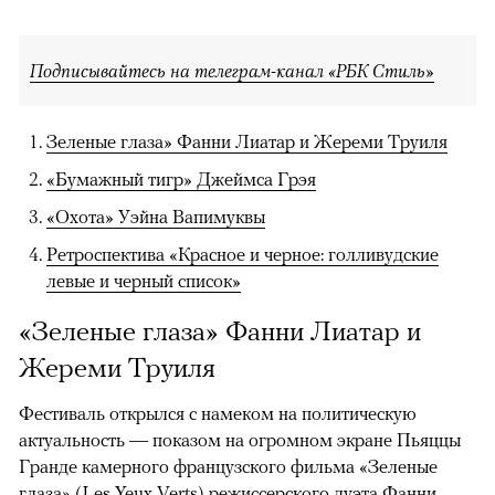
Подписывайтесь на телеграм-канал «РБК Стиль»
Зеленые глаза» Фанни Лиатар и Жереми Труиля
«Бумажный тигр» Джеймса Грэя
«Охота» Уэйна Вапимуквы
Ретроспектива «Красное и черное: голливудские
левые и черный список»
«Зеленые глаза» Фанни Лиатар и
Жереми Труиля
Фестиваль открылся с намеком на политическую
актуальность — показом на огромном экране Пьяццы
Гранде камерного французского фильма «Зеленые
глаза» (Les Yeux Verts) режиссерского дуэта Фанни