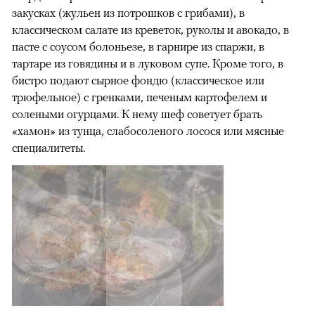
закусках (жульен из потрошков с грибами), в
классическом салате из креветок, руколы и авокадо, в
пасте с соусом болоньезе, в гарнире из спаржи, в
тартаре из говядины и в луковом супе. Кроме того, в
бистро подают сырное фондю (классическое или
трюфельное) с гренками, печеным картофелем и
солеными огурцами. К нему шеф советует брать
«хамон» из тунца, слабосоленого лосося или мясные
специалитеты.