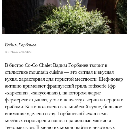
Вадим Горбанев
© ПРЕСС-СЛУЖБА
В бистро Co-Co Chalet Вадим Горбанев творит в
стилистике mountain cuisine — это сытная и вкусная
кухня, характерная для гористой местности. Шеф-повар
активно применяет французский гриль rotisserie (фр.
«харчевня», «закусочная»), на котором жарит
фермерских цыплят, уток и панчетту с черным перцем и
грибами. Как и положено в альпийской кухне, большое
внимание уделено сыру. Горбанев объехал семь
местных сыроварен и нашел правильные мягкие и
твердые сыры. В меню их можно найти в некоторых