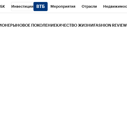
РБК
Инвестиции
Мероприятия
Отрасли
Недвижимос
и
Телеканал
РБК Вино
Спорт
Школа управления РБК
РБ
ЗИОНЕРЫ
НОВОЕ ПОКОЛЕНИЕ
КАЧЕСТВО ЖИЗНИ
FASHION REVIEW
РБК Life
Тренды
Визионеры
Национальные проекты
Горо
 Бизнес-среда
Дискуссионный клуб
Исследования
Кредитны
Газета
Спецпроекты СПб
Конференции СПб
Спецпроекты
трагентов
Политика
Экономика
Бизнес
Технологии и мед
ой валюты