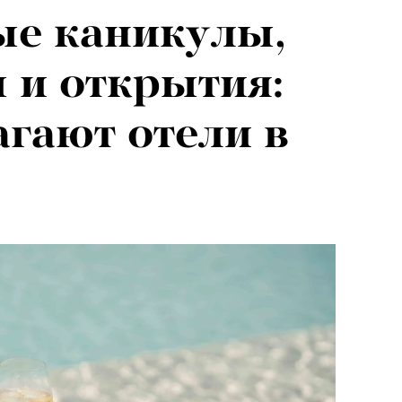
ые каникулы,
я альпиниста:
 и открытия:
агедии не
агают отели в
вают от похода