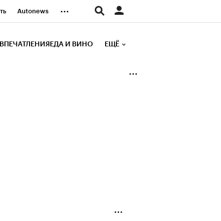
...
ть
Autonews
К Образование
ВПЕЧАТЛЕНИЯ
ЕДА И ВИНО
ЕЩЁ
д
Стиль
е рейтинги
иа
Финансы