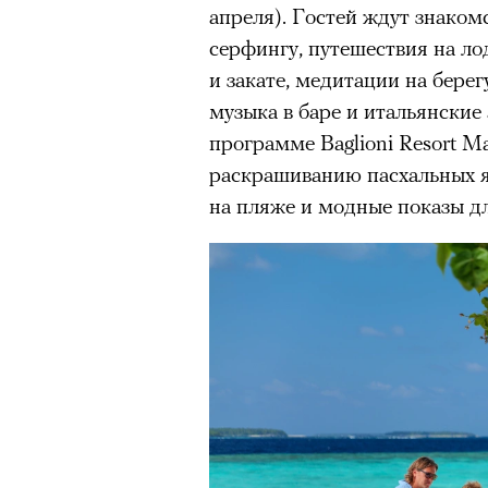
апреля). Гостей ждут знаком
Главное
серфингу, путешествия на ло
и закате, медитации на бере
Горы привлекают людей 
музыка в баре и итальянские
концентрации, в которо
остается только настоящ
программе Baglioni Resort Ma
раскрашиванию пасхальных я
Экстремальные нагрузк
на пляже и модные показы дл
гормонов
, из-за чего мо
из самых ярких опытов в
Для многих альпинизм ст
рутины, перезагрузиться
Совместное преодоление 
людьми особенно
прочны
Наука не подтверждает с
признает, что
к альпиниз
устойчивостью к стрессу