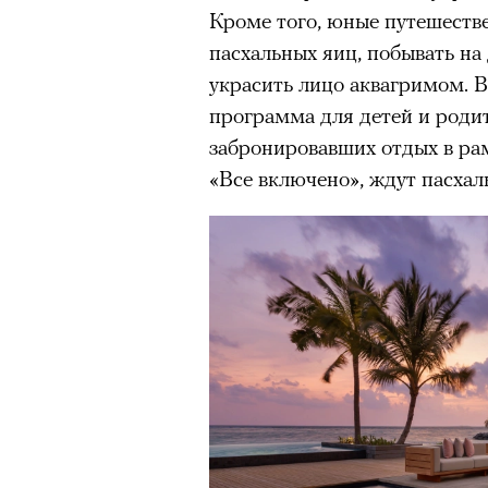
человеком, дважды покоривш
Кроме того, юные путешеств
планеты без использования к
пасхальных яиц, побывать на 
украсить лицо аквагримом. В
программа для детей и родите
забронировавших отдых в рам
«Все включено», ждут пасхал