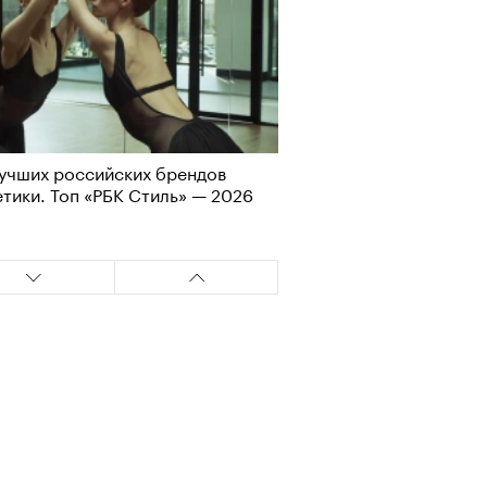
учших российских брендов
Визионеры» и masters:dom
тики. Топ «РБК Стиль» — 2026
ели первую резиденцию