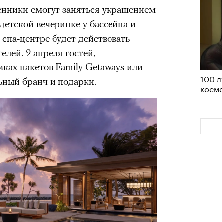
им все 14 восьмитысячников
енники смогут заняться украшением
ислорода.
детской вечеринке у бассейна и
 спа-центре будет действовать
лей. 9 апреля гостей,
ках пакетов Family Getaways или
100 л
«РБК 
ьный бранч и подарки.
косме
пров