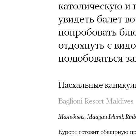
Почему для одни
католическую и 
горы становится
увидеть балет в
готовы снова ри
попробовать блю
Психологи и аль
отдохнуть с вид
высота меняет ч
полюбоваться за
тянет с новой си
Пасхальные канику
Baglioni Resort Maldives
Подписывайтесь на телег
Мальдивы, Maagau Island, Rin
Курорт готовит обширную пр