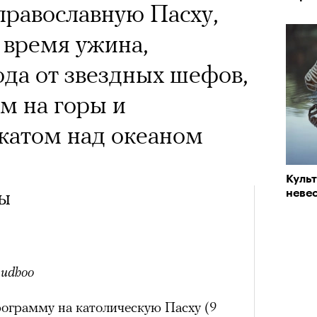
х первое восхождение в
православную Пасху,
«РБК 
тера
пров
 последним, а другие
о время ужина,
сковать жизнью?
да от звездных шефов,
пинисты объясняют, как
ом на горы и
еловека и почему к ней
катом над океаном
лой
Куль
лы
невес
Поче
Кира 
доск
штук
рам-канал «РБК Стиль»
budhoo
ограмму на католическую Пасху (9