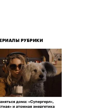
ЕРИАЛЫ РУБРИКИ
ЕРИАЛЫ РУБРИКИ
аняться дома: «Супергерл»,
да как лекарство: как
тная» и атомная энергетика
улки стали новой формой