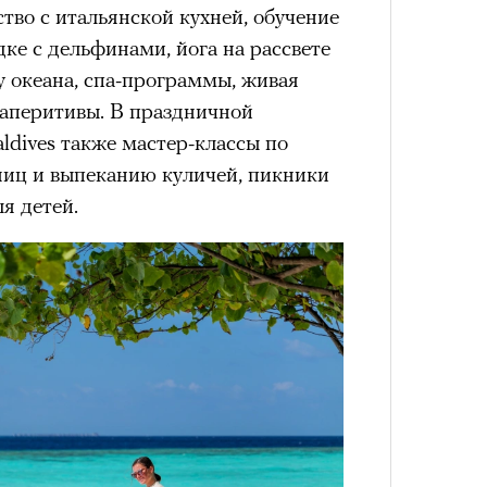
ство с итальянской кухней, обучение
дке с дельфинами, йога на рассвете
гу океана, спа-программы, живая
состоянием предельной
Можн
 аперитивы. В праздничной
м
исчезает информационный шум
и
в пр
ий момент.
опыта
ldives также мастер-классы по
Сможе
иц и выпеканию куличей, пикники
и вызывают
мощный выброс
отвеч
я детей.
зг запоминает восхождение как один
 жизни.
ановится способом выйти из
 и
почувствовать контроль над собой
.
опасности в горах создает между
е связи и чувство доверия
.
уществование «гена высоты», но
му чаще тянутся люди с высокой
и готовностью к риску.