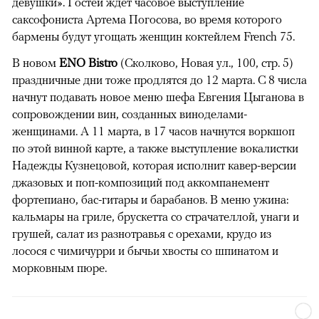
девушки». Гостей ждет часовое выступление
саксофониста Артема Погосова, во время которого
бармены будут угощать женщин коктейлем French 75.
В новом
ENO Bistro
(Сколково, Новая ул., 100, стр. 5)
праздничные дни тоже продлятся до 12 марта. С 8 числа
начнут подавать новое меню шефа Евгения Цыганова в
сопровождении вин, созданных виноделами-
женщинами. А 11 марта, в 17 часов начнутся воркшоп
по этой винной карте, а также выступление вокалистки
Надежды Кузнецовой, которая исполнит кавер-версии
джазовых и поп-композиций под аккомпанемент
фортепиано, бас-гитары и барабанов. В меню ужина:
кальмары на гриле, брускетта со страчателлой, унаги и
грушей, салат из разнотравья с орехами, крудо из
лосося с чимичурри и бычьи хвосты со шпинатом и
морковным пюре.