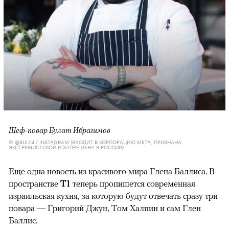
Шеф-повар Булат Ибрагимов
© @BULY4 / INSTAGRAM (ВХОДИТ В КОРПОРАЦИЮ META, ПРИЗНАНА
ЭКСТРЕМИСТСКОЙ И ЗАПРЕЩЕНА В РОССИИ)
Еще одна новость из красивого мира Глена Баллиса. В
пространстве
T1
теперь пропишется современная
израильская кухня, за которую будут отвечать сразу три
повара — Григорий Джун, Том Халпин и сам Глен
Баллис.