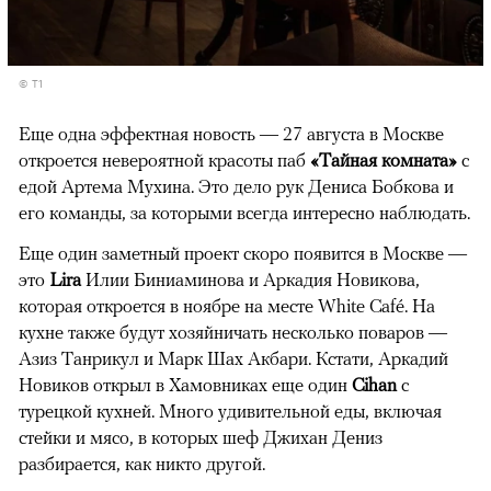
© T1
Еще одна эффектная новость — 27 августа в Москве
откроется невероятной красоты паб
«Тайная комната»
с
едой Артема Мухина. Это дело рук Дениса Бобкова и
его команды, за которыми всегда интересно наблюдать.
Еще один заметный проект скоро появится в Москве —
это
Lira
Илии Биниаминова и Аркадия Новикова,
которая откроется в ноябре на месте White Café. На
кухне также будут хозяйничать несколько поваров —
Азиз Танрикул и Марк Шах Акбари. Кстати, Аркадий
Новиков открыл в Хамовниках еще один
Cihan
с
турецкой кухней. Много удивительной еды, включая
стейки и мясо, в которых шеф Джихан Дениз
разбирается, как никто другой.