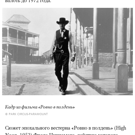
вплоть до 1972 года.
Кадр из фильма «Ровно в полдень»
© PARK CIRCUS-PARAMOUNT
Сюжет эпохального вестерна «Ровно в полдень» (High
Noon, 1952) Фреда Циннемана, действие которого