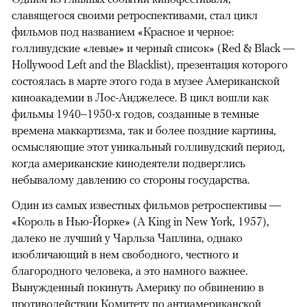
славящегося своими ретроспективами, стал цикл
фильмов под названием «Красное и черное:
голливудские «левые» и черный список» (Red & Black —
Hollywood Left and the Blacklist), презентация которого
состоялась в марте этого года в музее Американской
киноакадемии в Лос-Анджелесе. В цикл вошли как
фильмы 1940–1950-х годов, созданные в темные
времена маккартизма, так и более поздние картины,
осмысляющие этот уникальный голливудский период,
когда американские кинодеятели подверглись
небывалому давлению со стороны государства.
Один из самых известных фильмов ретроспективы —
«Король в Нью-Йорке» (A King in New York, 1957),
далеко не лучший у Чарльза Чаплина, однако
изобличающий в нем свободного, честного и
благородного человека, а это намного важнее.
Вынужденный покинуть Америку по обвинению в
противодействии Комитету по антиамериканской