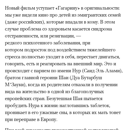
Новый фильм уступает «Гагарину» в оригинальности:
мы уже видели кино про детей из эмигрантских семей
(даже российских), которые впадали в кому. В этом
случае проблема со здоровьем касается синдрома
отстраненности, или резигнации, —
редкого психогенного заболевания, при
котором подросток под воздействием тяжелейшего
стресса полностью уходит в себя, перестает двигаться,
говорить, есть и реагировать на внешний мир. Это и
происходит с парнем по имени Нур (Саид Эль Алами),
братом главной героини Шаи (Дуа Бутарбуш
М’Зауки), когда их родителям отказали в получении
вида на жительство в одной из благополучных
европейских стран. Безутешная Шая пытается
пробудить Нура к жизни: наглотавшись таблеток,
проникает в его ужасные сны, в которых их мать тонет
при переправе в Европу.
При всей скромности художественной составляющей