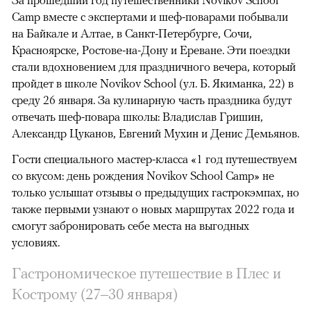
За прошедший год путешественники Novikov School
Camp вместе с экспертами и шеф-поварами побывали
на Байкале и Алтае, в Санкт-Петербурге, Сочи,
Красноярске, Ростове-на-Дону и Ереване. Эти поездки
стали вдохновением для праздничного вечера, который
пройдет в школе Novikov School (ул. Б. Якиманка, 22) в
среду 26 января. За кулинарную часть праздника будут
отвечать шеф-повара школы: Владислав Гришин,
Александр Цуканов, Евгений Мухин и Денис Демьянов.
Гости специального мастер-класса «1 год путешествуем
со вкусом: день рождения Novikov School Camp» не
только услышат отзывы о предыдущих гастрокэмпах, но
также первыми узнают о новых маршрутах 2022 года и
смогут забронировать себе места на выгодных
условиях.
Гастрономическое путешествие в Плес и
Кострому (27–30 января)