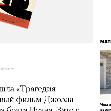
МАТ
ЯНВАРЯ 2022
шла «Трагедия
рвый фильм Джоэла
Чем з
з брата Итана. Зато с
эвол