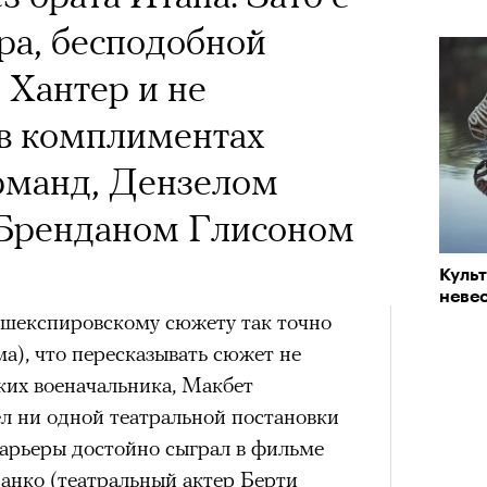
ра, бесподобной
 Хантер и не
в комплиментах
манд, Дензелом
Бренданом Глисоном
Куль
невес
 шекспировскому сюжету так точно
ма), что пересказывать сюжет не
ких военачальника, Макбет
л ни одной театральной постановки
 карьеры достойно сыграл в фильме
анко (театральный актер Берти