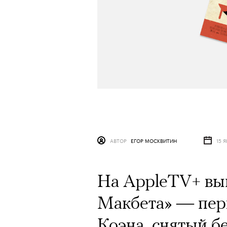
АВТОР
ЕГОР МОСКВИТИН
15 
На AppleTV+ вы
Макбета» — пе
Коэна, снятый бе