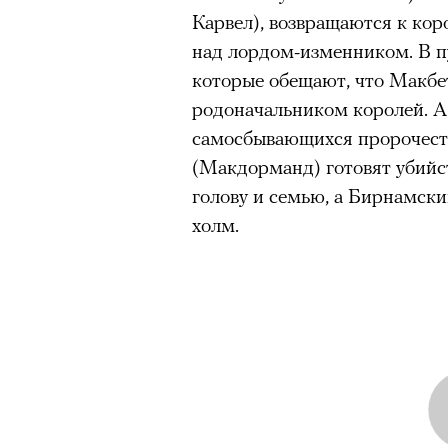
Карвел), возвращаются к ко
над лордом-изменником. В пу
которые обещают, что Макбе
родоначальником королей. А
самосбывающихся пророчеств
(Макдорманд) готовят убийст
голову и семью, а Бирнамски
холм.