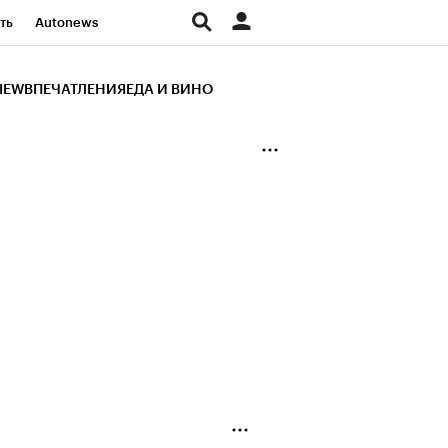
ть
Autonews
К Образование
IEW
ВПЕЧАТЛЕНИЯ
ЕДА И ВИНО
д
Стиль
Крипто
и
Франшизы
Газета
ов
Политика
ты