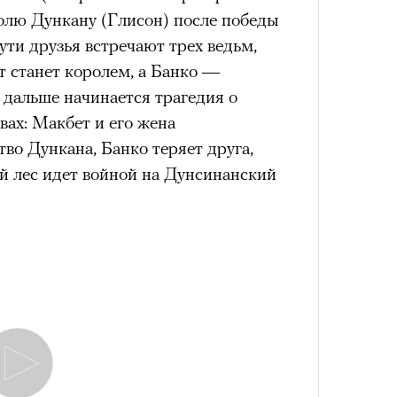
ролю Дункану (Глисон) после победы
ти друзья встречают трех ведьм,
т станет королем, а Банко —
 дальше начинается трагедия о
ах: Макбет и его жена
во Дункана, Банко теряет друга,
й лес идет войной на Дунсинанский