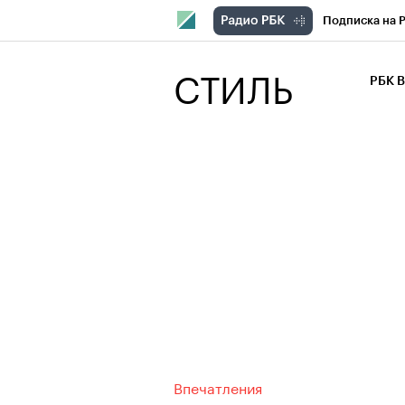
Подписка на 
РБК Компани
СТИЛЬ
РБК 
РБК Курсы
РБК Бизнес-с
Спецпроекты
Экономика
Впечатления