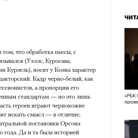
ЧИТ
том, что обработка пьесы, с
язывался (Уэллс, Куросава,
н Курзель), носит у Коэна характер
дакторский. Кадр черно-белый, как
ссионистов, а пропорции его
«РБК 
енным стандартам — но это лишь
пров
Часть героев играют чернокожие
оит искать смысл — в отличие,
атральной постановки Орсона
о года. Да и та была историей