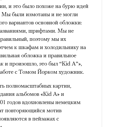
н, и это было похоже на бурю идей
в. Мы были измотаны и не могли
ого вариантов основной обложки:
названиями, шрифтами. Мы не
правильный, поэтому мы их
отчем к шкафам и холодильнику на
равильная обложка и правильное
к и произошло, это был “Kid A”»,
работе с Томом Йорком художник.
ть полномасштабных картин,
дания альбомов «Kid A» и
001 годов вдохновлены немецким
ат повторяющийся мотив
оявляются в пейзажах с
и.