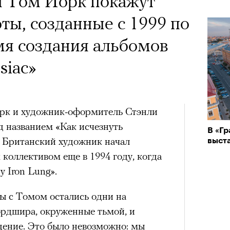
и Том Йорк покажут
ты, созданные с 1999 по
емя создания альбомов
siaс»
рк и художник-оформитель Стэнли
д названием «Как исчезнуть
В «Гр
 Британский художник начал
выст
коллективом еще в 1994 году, когда
 Iron Lung».
 с Томом остались одни на
рдшира, окруженные тьмой, и
дение. Это было невозможно: мы