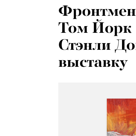
Фронтмен
Том Йорк
Стэнли До
выставку