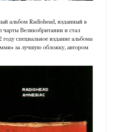
Сможе
отвеч
ый альбом Radiohead, изданный в
ил чарты Великобритании и стал
02 году специальное издание альбома
мми» за лучшую обложку, автором
4 кол
пропу