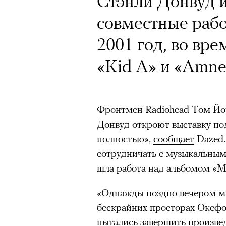
Стэнли Донвуд 
совместные рабо
2001 год, во вр
«Kid A» и «Amne
Фронтмен Radiohead Том Йо
Донвуд откроют выставку по
полностью»,
сообщает
Dazed.
сотрудничать с музыкальным 
шла работа над альбомом «My
«Однажды поздно вечером мы
бескрайних просторах Оксфо
пытались завершить произве