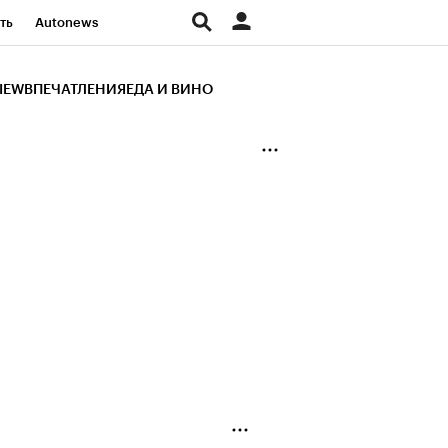
ть
Autonews
К Образование
IEW
ВПЕЧАТЛЕНИЯ
ЕДА И ВИНО
д
Стиль
Крипто
и
Франшизы
Газета
ов
Политика
ты