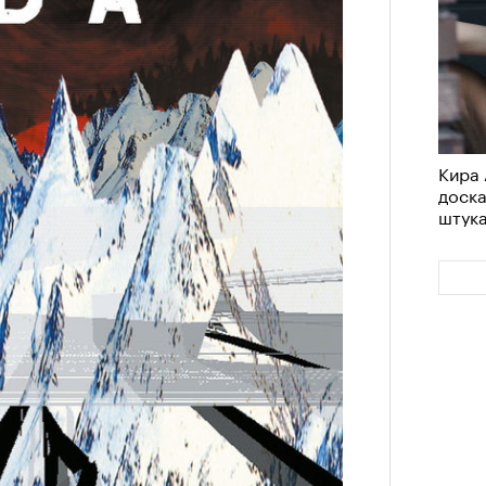
Кира 
доск
штук