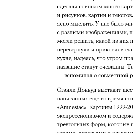
сделали слишком много карти
и рисунков, картин и тексто
ясно мыслить. У нас было мн
с разными изображениями, 
могли решить, какой из них 
перевернули и приклеили ск
кухне, надеясь, что утром п
название станут очевидны. Та
— вспоминал о совместной 
Стэнли Донвуд выставит шес
написанных еще во время соз
«Amnesiaс». Картины 1999-2
экспрессионизмом и содерж
треугольных форм, которые п
горами, деревьями и клыкам