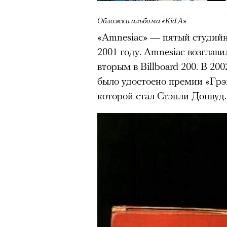
Обложка альбома «Kid A»
«Amnesiac» — пятый студийн
2001 году. Amnesiac возглав
вторым в Billboard 200. В 20
было удостоено премии «Грэ
которой стал Стэнли Донвуд.