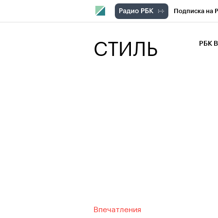
Подписка на 
РБК Компани
СТИЛЬ
РБК 
РБК Курсы
РБК Бизнес-с
Спецпроекты
Экономика
Впечатления