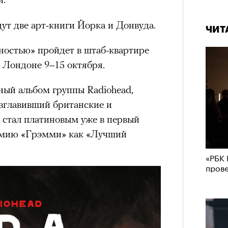
ут две арт-книги Йорка и Донвуда.
ЧИТ
ностью» пройдет в штаб-квартире
в Лондоне 9–15 октября.
ный альбом группы Radiohead,
озглавивший британские и
 стал платиновым уже в первый
емию «Грэмми» как «Лучший
«РБК 
пров