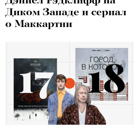
Дэниел Рэдклифф на
Диком Западе и сериал
о Маккартни