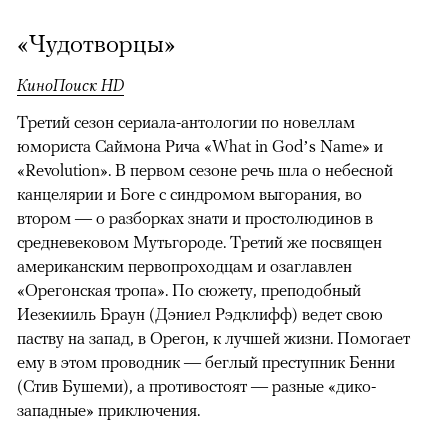
«Чудотворцы»
КиноПоиск HD
Третий сезон сериала-антологии по новеллам
юмориста Саймона Рича «What in God’s Name» и
«Revolution». В первом сезоне речь шла о небесной
канцелярии и Боге с синдромом выгорания, во
втором — о разборках знати и простолюдинов в
средневековом Мутьгороде. Третий же посвящен
американским первопроходцам и озаглавлен
«Орегонская тропа». По сюжету, преподобный
Иезекииль Браун (Дэниел Рэдклифф) ведет свою
паству на запад, в Орегон, к лучшей жизни. Помогает
ему в этом проводник — беглый преступник Бенни
(Стив Бушеми), а противостоят — разные «дико-
западные» приключения.