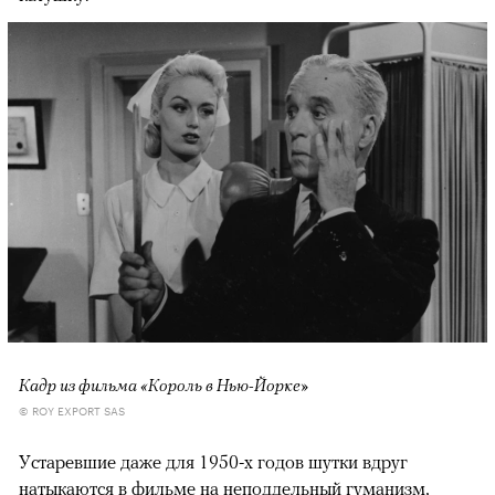
Кадр из фильма «Король в Нью-Йорке»
© ROY EXPORT SAS
Устаревшие даже для 1950-х годов шутки вдруг
натыкаются в фильме на неподдельный гуманизм,