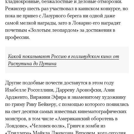
хладнокровные, безжалостные и деловые отморозки.
Режиссер шесть раз участвовал в каннском конкурсе, но
пока не привез с Лазурного берега ни одной даже
самой мелкой награды, зато в Локарно его наградят
почетным «Золотым леопардом» за достижения в
профессии.
Какой показывают Россию в голливудском кино: от
Распутина до Путина
Другие подобные почести достанутся в этом году
Изабелле Росселлини, Даррену Аронофски, Азии
Ардженто, Виржини Эфира и знаменитому художнику
по гриму Рику Бейкеру, с помощью которого появились
на свет десятки самых известных кинематографических
монстров, в том числе «Американский оборотень в
Лондоне», «Человек-волк», Гринч и зомби из
«Триллера» Майкла Джексона. Впрочем, кого сегодня