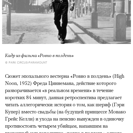
Кадр из фильма «Ровно в полдень»
© PARK CIRCUS-PARAMOUNT
Сюжет эпохального вестерна «Ровно в полдень» (High
Noon, 1952) Фреда Циннемана, действие которого
разворачивается «в реальном времени» в течение
коротких 84 минут, данная ретроспектива предлагает
читать аллегорически: история о том, как шериф (Гэри
Купер) вместо свадьбы (на будущей принцессе Монако
Грейс Келли) и ухода на пенсию вынужден в одиночку
противостоять четырем убийцам, напавшим на
вверенный ему городишко «ровно в полдень» одного