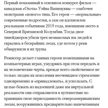
Первый показанный в основном конкурсе фильм —
канадская «Охота» Уэйна Вапимуквы — озабочен
монстрами «нового» типа. Его герои — «нормальные»
современные подростки, а сам он вдохновлен
реальными событиями 2019 года, имевшими место в
Северной Британской Колумбии. Тогда двое
тинейджеров убили трех незнакомых им людей и
скрылись в бескрайних лесах, где потом у реки
обнаружили и их трупы.
Режиссер делает главных героев помешанными на
компьютерных играх, умудряясь при этом передать и
их человеческие черты, прежде всего свойственное не
только людям их поколения неочевидное стремление
одновременно и «принадлежать», и ускользать. С
целью бежать из надоевшей даже им виртуальной
реальности они отправляются в путешествие по
хранящим свою первозданность североамериканским
лесам, вооружившись предварительно напечатанным