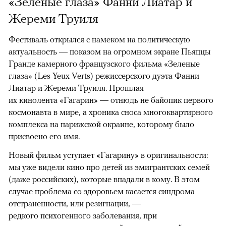
«Зеленые глаза» Фанни Лиатар и
Жереми Труиля
Фестиваль открылся с намеком на политическую
актуальность — показом на огромном экране Пьяццы
Гранде камерного французского фильма «Зеленые
глаза» (Les Yeux Verts) режиссерского дуэта Фанни
Лиатар и Жереми Труиля. Прошлая
их кинолента «Гагарин» — отнюдь не байопик первого
космонавта в мире, а хроника сноса многоквартирного
комплекса на парижской окраине, которому было
присвоено его имя.
Новый фильм уступает «Гагарину» в оригинальности:
мы уже видели кино про детей из эмигрантских семей
(даже российских), которые впадали в кому. В этом
случае проблема со здоровьем касается синдрома
отстраненности, или резигнации, —
редкого психогенного заболевания, при