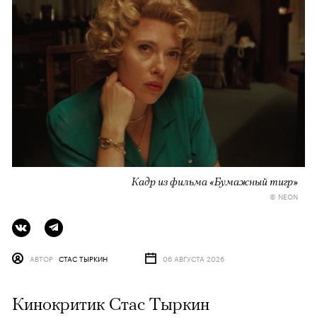
Кадр из фильма «Бумажный тигр»
© NEON
АВТОР
СТАС ТЫРКИН
06 АВГУСТА 2026
Кинокритик Стас Тыркин