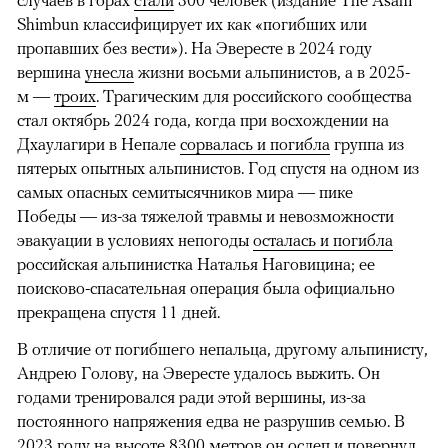
Shimbun классифицирует их как «погибших или
пропавших без вести»). На Эвересте в 2024 году
вершина
унесла
жизни восьми альпинистов, а в 2025-
м —
троих
. Трагическим для российского сообщества
стал октябрь 2024 года, когда при восхождении на
Дхаулагири в Непале
сорвалась и погибла
группа из
пятерых опытных альпинистов. Год спустя на одном из
самых опасных семитысячников мира — пике
Победы — из-за тяжелой травмы и невозможности
эвакуации в условиях непогоды
осталась и погибла
российская альпинистка Наталья Наговицина; ее
поисково-спасательная операция была официально
прекращена спустя 11 дней.
В отличие от погибшего непальца, другому альпинисту,
Андрею Голову, на Эвересте удалось выжить. Он
годами тренировался ради этой вершины, из-за
постоянного напряжения едва не разрушив семью. В
2023 году на высоте 8300 метров он
ослеп
и повернул