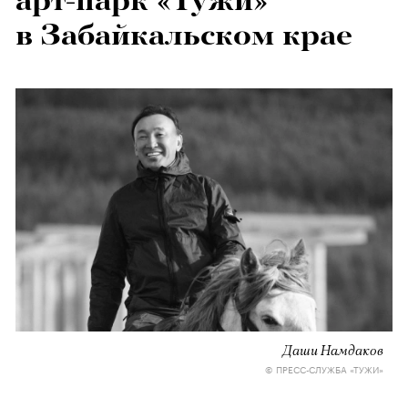
арт-парк «Тужи»
в Забайкальском крае
Даши Намдаков
© ПРЕСС-СЛУЖБА «ТУЖИ»