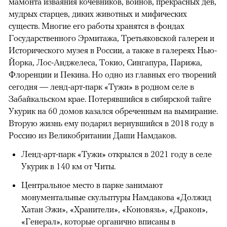
мамонта изваяния кочевников, воинов, прекрасных дев,
мудрых старцев, диких животных и мифических
существ. Многие его работы хранятся в фондах
Государственного Эрмитажа, Третьяковской галереи и
Исторического музея в России, а также в галереях Нью-
Йорка, Лос-Анджелеса, Токио, Сингапура, Парижа,
Флоренции и Пекина. Но одно из главных его творений
сегодня — ленд-арт-парк «Тужи» в родном селе в
Забайкальском крае. Потерявшийся в сибирской тайге
Укурик на 60 домов казался обреченным на вымирание.
Вторую жизнь ему подарил вернувшийся в 2018 году в
Россию из Великобритании Даши Намдаков.
Ленд-арт-парк «Тужи» открылся в 2021 году в селе
Укурик в 140 км от Читы.
Центральное место в парке занимают
монументальные скульптуры Намдакова «Должид
Хатан Эжи», «Хранители», «Коновязь», «Дракон»,
«Генерал», которые органично вписаны в