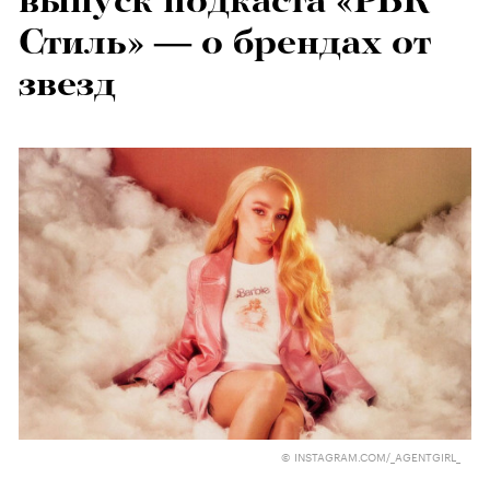
выпуск подкаста «РБК
Стиль» — о брендах от
звезд
© INSTAGRAM.COM/_AGENTGIRL_