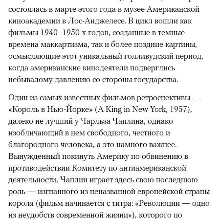
состоялась в марте этого года в музее Американской
киноакадемии в Лос-Анджелесе. В цикл вошли как
фильмы 1940–1950-х годов, созданные в темные
времена маккартизма, так и более поздние картины,
осмысляющие этот уникальный голливудский период,
когда американские кинодеятели подверглись
небывалому давлению со стороны государства.
Один из самых известных фильмов ретроспективы —
«Король в Нью-Йорке» (A King in New York, 1957),
далеко не лучший у Чарльза Чаплина, однако
изобличающий в нем свободного, честного и
благородного человека, а это намного важнее.
Вынужденный покинуть Америку по обвинению в
противодействии Комитету по антиамериканской
деятельности, Чаплин играет здесь свою последнюю
роль — изгнанного из неназванной европейской страны
короля (фильм начинается с титра: «Революции — одно
из неудобств современной жизни»), которого по