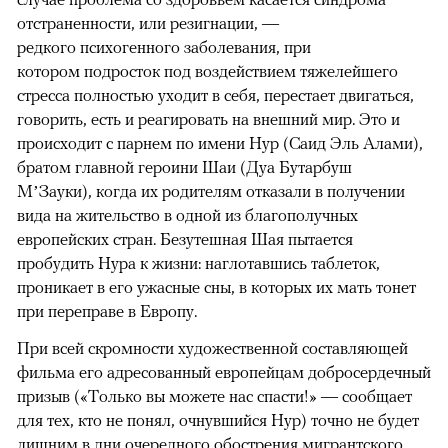
отстраненности, или резигнации, —
редкого психогенного заболевания, при
котором подросток под воздействием тяжелейшего
стресса полностью уходит в себя, перестает двигаться,
говорить, есть и реагировать на внешний мир. Это и
происходит с парнем по имени Нур (Саид Эль Алами),
братом главной героини Шаи (Дуа Бутарбуш
М’Зауки), когда их родителям отказали в получении
вида на жительство в одной из благополучных
европейских стран. Безутешная Шая пытается
пробудить Нура к жизни: наглотавшись таблеток,
проникает в его ужасные сны, в которых их мать тонет
при переправе в Европу.
При всей скромности художественной составляющей
фильма его адресованный европейцам добросердечный
призыв («Только вы можете нас спасти!» — сообщает
для тех, кто не понял, очнувшийся Нур) точно не будет
лишним в дни очередного обострения мигрантского