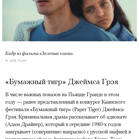
Кадр из фильма «Зеленые глаза»
© JUNE FILMS
«Бумажный тигр» Джеймса Грэя
В числе важных показов на Пьяцце Гранде в этом
году — ранее представленный в конкурсе Каннского
фестиваля «Бумажный тигр» (Paper Tiger) Джеймса
Грэя. Криминальная драма рассказывает об адвокате
(Адам Драйвер), который в середине 1980-х годов
заигрывает (совершенно напрасно) с русской мафией в
подвластном ей нью-йоркском районе Квинс. Тема