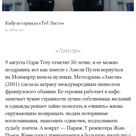
Кадр из сериала «Тед Лассо»
© APPLE INC.
«Амели»
9 августа Одри Тоту отметит 50-летие, и ее можно
поздравить вот как: вместе с Амели Пулен вернуться
на Монмартр начала нулевых. Мелодрама «Амели»
(2001) сделала актрису международным символом
французского обаяния. Ее героиня работает в кафе,
замечает чужие странности лучше собственных желаний
и однажды решает тайно помогать и «чинить» жизнь
окружающим: возвращать людям потерянные
воспоминания, знакомить одиночек, подталкивать
судьбу локтем. А вокруг — Париж. У режиссера Жан-
Пьера Жене город превращается в большую шкатулку с