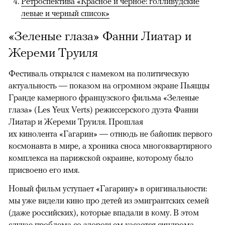
Ретроспектива «Красное и черное: голливудские
левые и черный список»
«Зеленые глаза» Фанни Лиатар и
Жереми Труиля
Фестиваль открылся с намеком на политическую
актуальность — показом на огромном экране Пьяццы
Гранде камерного французского фильма «Зеленые
глаза» (Les Yeux Verts) режиссерского дуэта Фанни
Лиатар и Жереми Труиля. Прошлая
их кинолента «Гагарин» — отнюдь не байопик первого
космонавта в мире, а хроника сноса многоквартирного
комплекса на парижской окраине, которому было
присвоено его имя.
Новый фильм уступает «Гагарину» в оригинальности:
мы уже видели кино про детей из эмигрантских семей
(даже российских), которые впадали в кому. В этом
случае проблема со здоровьем касается синдрома