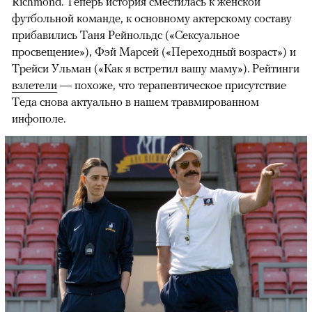
Richmond. Теперь история сместилась к женской
футбольной команде, к основному актерскому составу
прибавились Таня Рейнольдс («Сексуальное
просвещение»), Фэй Марсей («Переходный возраст») и
00:00
/
00:00
Трейси Ульман («Как я встретил вашу маму»). Рейтинги
взлетели
— похоже, что терапевтическое присутствие
Теда снова актуально в нашем травмированном
инфополе.