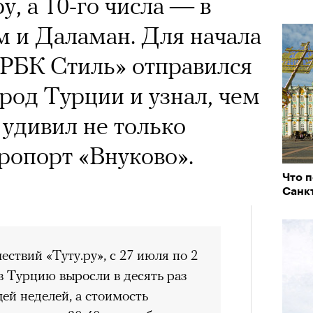
, а 10-го числа — в
 и Даламан. Для начала
«РБК Стиль» отправился
род Турции и узнал, чем
 удивил не только
эропорт «Внуково».
Что п
Санкт
ствий «Туту.ру», с 27 июля по 2
в Турцию выросли в десять раз
ей неделей, а стоимость