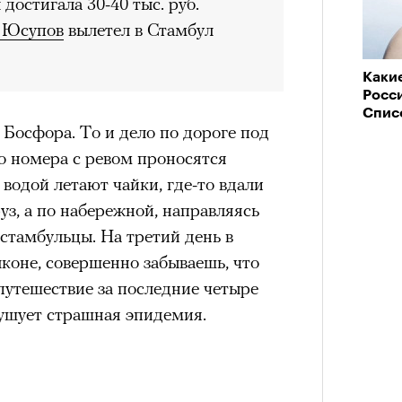
достигала 30-40 тыс. руб.
 Юсупов
вылетел в Стамбул
Каки
Росс
Спис
 Босфора. То и дело по дороге под
о номера с ревом проносятся
водой летают чайки, где-то вдали
уз, а по набережной, направляясь
стамбульцы. На третий день в
лконе, совершенно забываешь, что
 путешествие за последние четыре
бушует страшная эпидемия.