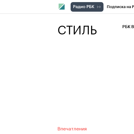
Подписка на 
РБК Компани
СТИЛЬ
РБК 
РБК Курсы
РБК Бизнес-с
Спецпроекты
Экономика
Впечатления