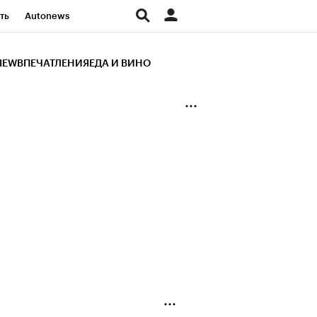
ть
Autonews
К Образование
IEW
ВПЕЧАТЛЕНИЯ
ЕДА И ВИНО
д
Стиль
Крипто
и
Франшизы
Газета
ов
Политика
ты