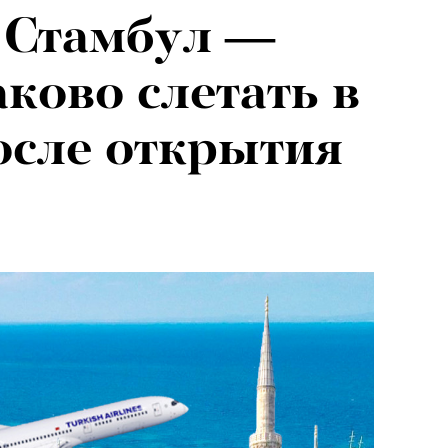
 Стамбул —
аково слетать в
осле открытия