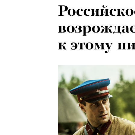
Российско
возрождае
к этому н