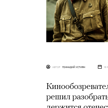
АВТОР
ГЕННАДИЙ УСТИЯН
16 
Кинообозревате
решил разобрать
держится отече