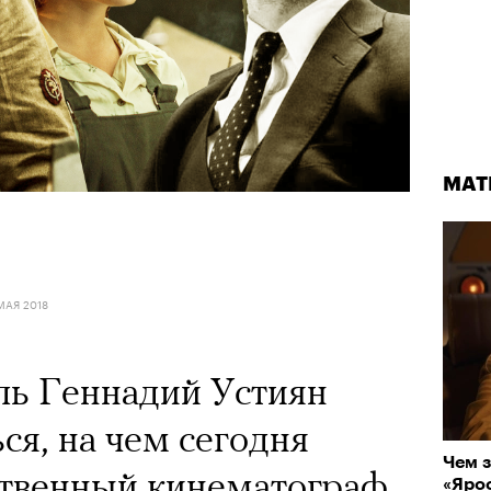
МАТ
МАЯ 2018
ль Геннадий Устиян
ся, на чем сегодня
Чем з
ственный кинематограф
«Ярос