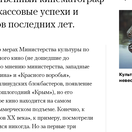
кассовые успехи и
 последних лет.
о мерах Министерства культуры по
ного кино (не дошедшие до
по мнению министерства, западные
ина» и «Красного воробья»,
Куль
невес
ливудских блокбастеров, появление
ошлогодний «Крым»), но его
ое кино находится на самом
ммерческом подъеме. Конечно, к
ов XX века», к примеру, посмотрели
мся никогда. Но за первые три