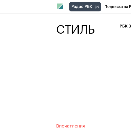
Подписка на 
РБК Компани
СТИЛЬ
РБК 
РБК Курсы
РБК Бизнес-с
Спецпроекты
Экономика
Впечатления