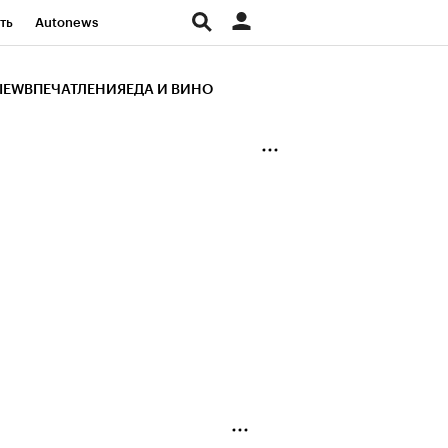
ть
Autonews
К Образование
IEW
ВПЕЧАТЛЕНИЯ
ЕДА И ВИНО
д
Стиль
Крипто
и
Франшизы
Газета
ов
Политика
ты