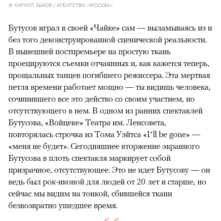
© КИРИЛЛ ЗЫКОВ / АГЕНТСТВО «МОСКВА»
Бутусов играл в своей «Чайке» сам — выламываясь из и
без того деконструированной сценической реальности.
В нынешней постпремьере на простую ткань
проецируются съемки отчаянных и, как кажется теперь,
прощальных танцев погибшего режиссера. Эта мертвая
петля времени работает мощно — ты видишь человека,
сочинившего все это действо со своим участием, но
отсутствующего в нем. В одном из ранних спектаклей
Бутусова, «Войцеке» Театра им. Ленсовета,
повторялась строчка из Тома Уэйтса «I’ll be gone» —
«меня не будет». Сегодняшнее вторжение экранного
Бутусова в плоть спектакля маркирует собой
призрачное, отсутствующее. Это не идет Бутусову — он
ведь был рок-иконой для людей от 20 лет и старше, но
сейчас мы видим на тонкой, сбившейся ткани
безвозвратно ушедшее время.