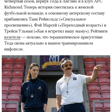
четвертый сезон, вернув Теда в Англию и в клуб AFC
Richmond. Теперь история сместилась к женской
футбольной команде, к основному актерскому составу
прибавились Таня Рейнольдс («Сексуальное
просвещение»), Фэй Марсей («Переходный возраст») и
00:00
/
00:00
Трейси Ульман («Как я встретил вашу маму»). Рейтинги
взлетели
— похоже, что терапевтическое присутствие
Теда снова актуально в нашем травмированном
инфополе.