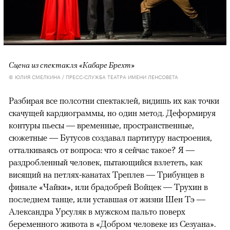
Сцена из спектакля «Кабаре Брехт»
© ЮЛИЯ СМЕЛКИНА / ПРЕСС-СЛУЖБА ТЕАТРА ИМЕНИ ЛЕНСОВЕТА
Разбирая все полсотни спектаклей, видишь их как точки
скачущей кардиограммы, но один метод. Деформируя
контуры пьесы — временные, пространственные,
сюжетные — Бутусов создавал партитуру настроения,
отталкиваясь от вопроса: что я сейчас такое? Я —
раздробленный человек, пытающийся взлететь, как
висящий на петлях-канатах Треплев — Трибунцев в
финале «Чайки», или брадобрей Войцек — Трухин в
последнем танце, или уставшая от жизни Шен Тэ —
Александра Урсуляк в мужском пальто поверх
беременного живота в «Добром человеке из Сезуана».