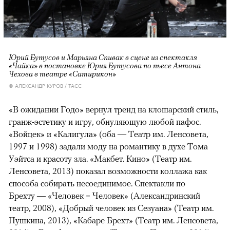
Юрий Бутусов и Марьяна Спивак в сцене из спектакля
«Чайка» в постановке Юрия Бутусова по пьесе Антона
Чехова в театре «Сатирикон»
© АЛЕКСАНДР КУРОВ / ТАСС
«В ожидании Годо» вернул тренд на клошарский стиль,
гранж-эстетику и игру, обнуляющую любой пафос.
«Войцек» и «Калигула» (оба — Театр им. Ленсовета,
1997 и 1998) задали моду на романтику в духе Тома
Уэйтса и красоту зла. «Макбет. Кино» (Театр им.
Ленсовета, 2013) показал возможности коллажа как
способа собирать несоединимое. Спектакли по
Брехту — «Человек = Человек» (Александринский
театр, 2008), «Добрый человек из Сезуана» (Театр им.
Пушкина, 2013), «Кабаре Брехт» (Театр им. Ленсовета,