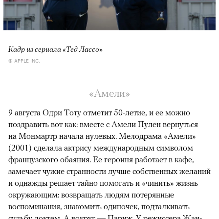
Кадр из сериала «Тед Лассо»
© APPLE INC.
«Амели»
9 августа Одри Тоту отметит 50-летие, и ее можно
поздравить вот как: вместе с Амели Пулен вернуться
на Монмартр начала нулевых. Мелодрама «Амели»
(2001) сделала актрису международным символом
французского обаяния. Ее героиня работает в кафе,
замечает чужие странности лучше собственных желаний
и однажды решает тайно помогать и «чинить» жизнь
окружающим: возвращать людям потерянные
воспоминания, знакомить одиночек, подталкивать
судьбу локтем. А вокруг — Париж. У режиссера Жан-