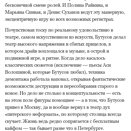
бесконечной смене ролей. И Полина Райкина, и
Марьяна Спивак, и Денис Суханов ведут эту манерную,
эксцентричную игру во всех возможных регистрах.
Почувствовав тоску по реальному удовольствию в
театре, самом искусственном из искусств, Бутусов делал
театр высокого напряжения и сбитых прицелов, в
котором драйв воплощался в музыке, в острой и
подвижной игре, в ритме. Когда дело касалось
классических сюжетов (исключение — пьесы Аси
Волошиной, которые Бутусов любил), техника
демонтажа работала наповал, открывая фантастические
возможности деструкции и пересобирания старого в
новое. Но дело не столько в концептуальности — есть
на этом поле фигуры помощнее — а в том, что Бутусов
привез в Москву, да и вообще вернул в театр дух
«питерского неформата», по которому столица всегда
скучает. Жизнь ведь редко сопрягается с бесплатным
кайфом — так бывает разве что в Петербурге.