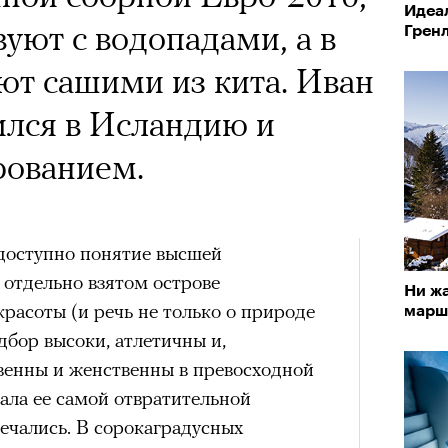
Идеал
уют с водопадами, а в
Грен
ют сашими из кита. Иван
ился в Исландию и
рованием.
 доступно понятие высшей
 отдельно взятом острове
Ни ж
расоты (и речь не только о природе
марш
бор высоки, атлетичны и,
твенны и женственны в превосходной
ала ее самой отвратительной
речались. В сорокаградусных