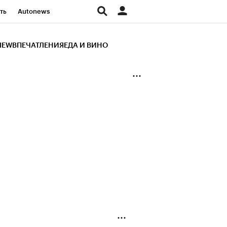
ть
Autonews
К Образование
IEW
ВПЕЧАТЛЕНИЯ
ЕДА И ВИНО
д
Стиль
Крипто
и
Франшизы
Газета
ов
Политика
ты