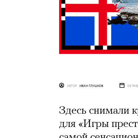
АВТОР
ИВАН ГЛУШКОВ
09 ЯНВ
Здесь снимали к
для «Игры прест
самой сенсацион