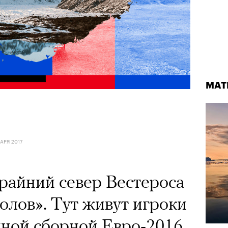
МАТ
АРЯ 2017
райний север Вестероса
олов». Тут живут игроки
ной сборной Евро-2016,