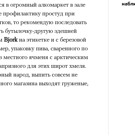
я в огромный алкомаркет в зале
набл
те профилактику простуд при
ков, то рекомендую последовать
ь бутылочку-другую здешней
ом
Bjork
на этикетке и с березовой
ер, упаковку пива, сваренного по
з местного ячменя с арктическим
призного для этих широт хмеля.
рный народ, выпить совсем не
нного магазина выходят груженые,