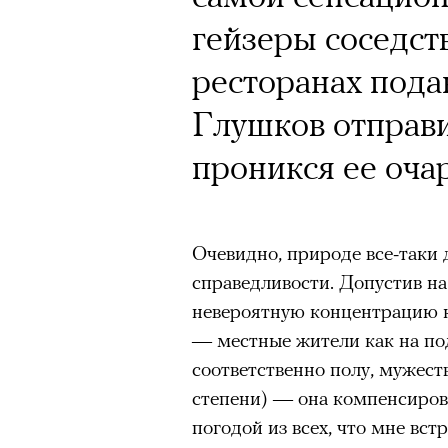
гейзеры соседств
ресторанах пода
Глушков отправ
проникся ее оча
Очевидно, природе все-таки
справедливости. Допустив на
невероятную концентрацию к
— местные жители как на под
соответственно полу, мужес
степени) — она компенсиров
погодой из всех, что мне вст