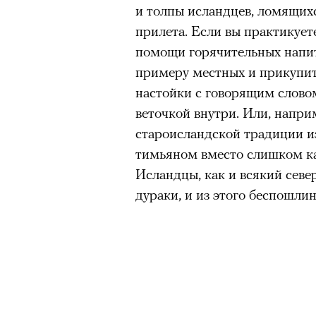
и толпы исландцев, ломящихс
прилета. Если вы практикуе
помощи горячительных напит
примеру местных и прикупит
настойки с говорящим слов
веточкой внутри. Или, наприм
староисландской традиции и
тимьяном вместо слишком ка
Исландцы, как и всякий севе
дураки, и из этого беспошли