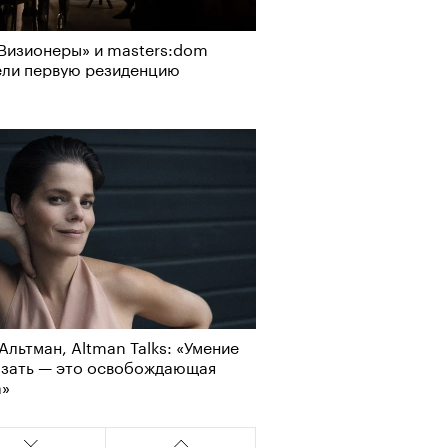
Визионеры» и masters:dom
ели первую резиденцию
Альтман, Altman Talks: «Умение
азать — это освобождающая
а»