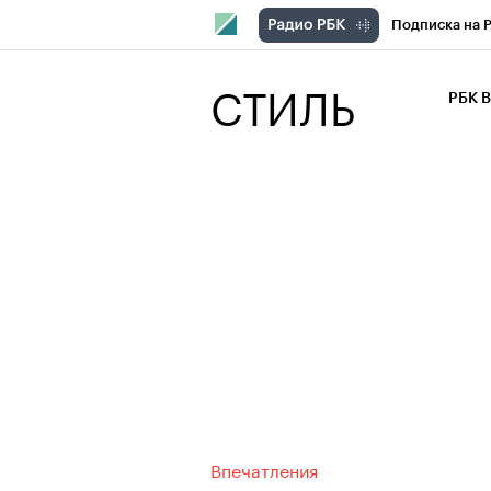
Подписка на 
РБК Компани
СТИЛЬ
РБК 
РБК Курсы
РБК Бизнес-с
Спецпроекты
Экономика
Впечатления