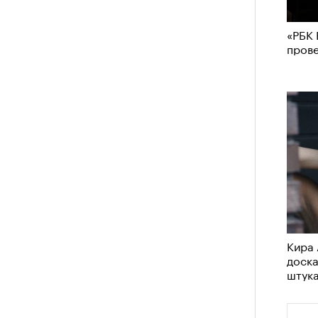
«РБК 
пров
Кира 
доск
штук