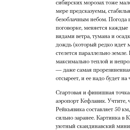
сибирских морозах тоже мало
мере предсказуемы, стабиль
безоблачным небом. Погода в
поговорке, меняется каждые 
видами ветра, тумана и осад
дождь (который редко идет м
стелется параллельно земле.
максимально теплой и непро
— даже самая прорезиненная 
отсыреет, и ее надо будет на 
Стартовая и финишная точка
аэропорт Кефлавик. Учтите, ч
Рейкьявика составляет 50 км,
сильно заранее. Картинка в 
уютный скандинавский миним