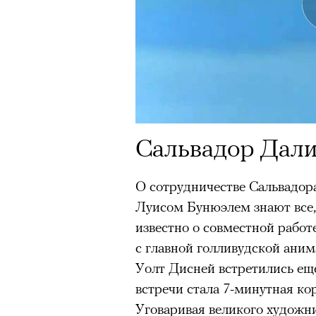
Главное
Горы привлекают людей 
концентрации, в которо
остается только настоящ
Экстремальные нагрузк
гормонов
, из-за чего мо
Сальвадор Дали
из самых ярких опытов в
Для многих альпинизм ст
О сотрудничестве Сальвадор
рутины, перезагрузиться
Луисом Бунюэлем знают все,
Совместное преодоление 
известно о совместной работ
людьми особенно
прочны
с главной голливудской ани
Наука не подтверждает с
Уолт Дисней встретились еще 
признает, что
к альпиниз
встречи стала 7-минутная ко
устойчивостью к стрессу
Уговаривая великого художн