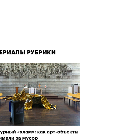
ЕРИАЛЫ РУБРИКИ
ЕРИАЛЫ РУБРИКИ
урный «хлам»: как арт-объекты
да как лекарство: как
имали за мусор
улки стали новой формой