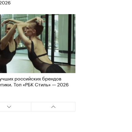
-2026
Альтман, Altman Talks: «Умение
азать — это освобождающая
а»
учших российских брендов
тики. Топ «РБК Стиль» — 2026
т ли человек прожить 180 лет:
ает Станислав Скакун