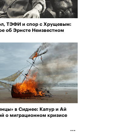
ол, ТЭФИ и спор с Хрущевым:
о ли прийти
ое об Эрнсте Неизвестном
офессиональный спорт без
Визионеры» и masters:dom
, если вам 30
ели первую резиденцию
нцы» в Сиднее: Капур и Ай
эй о миграционном кризисе
Альтман, Altman Talks: «Умение
азать — это освобождающая