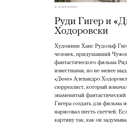
© GIGER BARON
Нирмал Пурджа после рекордного во
Руди Гигер и «
мира. Катманду, 2019 год
© NAVESH CHITRAKAR / REUTERS
Ходоровски
Статистика последних лет ос
Художник Ханс Рудольф Гиге
опасность высотного альпини
00:00
/
00:00
человек, придумавший Чужо
горах Австрии
погибли
309 ч
фантастического фильма Рид
максимумом для региона. В 
известными, но не менее вы
несчастных случаев в горах
с
«Дюне»
Алехандро Ходоровск
Shimbun классифицирует их 
сюрреалист, который изнача
вести»). На Эвересте в 2024
знаменитый фантастический 
альпинистов, а в 2025-м —
тр
Гигера создать для фильма н
сообщества стал октябрь 202
нарисовал шесть скетчей. Ес
Дхаулагири в Непале
сорвала
картину так, как он задумыв
опытных альпинистов. Год сп