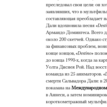
Большинство альпинисто
преследовал свои цели: он х
ради ощущения ясности
,
заявлявших, что в мультфил
составляющая преобладает н
Успешных альпинистов о
устойчивость, дисциплин
Дали вдохновила песня
«​Dest
готовность переносить л
Армандо Домингеса. Всего д
около 200 скетчей. Однако ст
Опыт восхождений помо
делая человека более со
за финансовых проблем, возн
конце концов,
«​Destino»
полож
до конца 1990-х, когда за к
Уолта Диснея Рой. Над восс
30 июля 2026 года в пакист
команда из 25 аниматоров.
«
известный непальский альп
смерти Сальвадора Дали: в 2
из десяти человек, которую о
показана на
Международном 
склоне Броуд-Пик. 2 августа
в Аннеси, а затем номиниров
погибших. Бывший британски
короткометражный мультфи
историческому рекорду — он