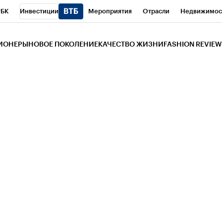
РБК
Инвестиции
Мероприятия
Отрасли
Недвижимос
и
Телеканал
РБК Вино
Спорт
Школа управления РБК
РБ
ЗИОНЕРЫ
НОВОЕ ПОКОЛЕНИЕ
КАЧЕСТВО ЖИЗНИ
FASHION REVIEW
РБК Life
Тренды
Визионеры
Национальные проекты
Горо
 Бизнес-среда
Дискуссионный клуб
Исследования
Кредитны
Газета
Спецпроекты СПб
Конференции СПб
Спецпроекты
трагентов
Политика
Экономика
Бизнес
Технологии и мед
ой валюты