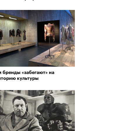
пии
м бренды «забегают» на
иторию культуры
му важны гормоны стресса