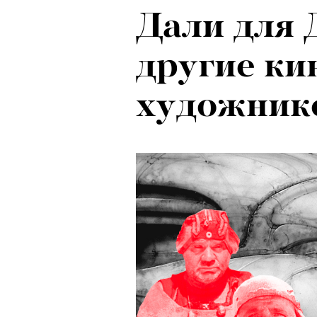
Дали для 
Психологи
другие ки
почему тр
художник
останавли
в горы