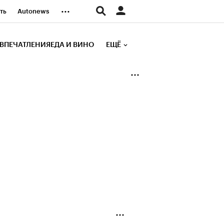
...
ть
Autonews
К Образование
ВПЕЧАТЛЕНИЯ
ЕДА И ВИНО
ЕЩЁ
д
Стиль
е рейтинги
иа
Финансы