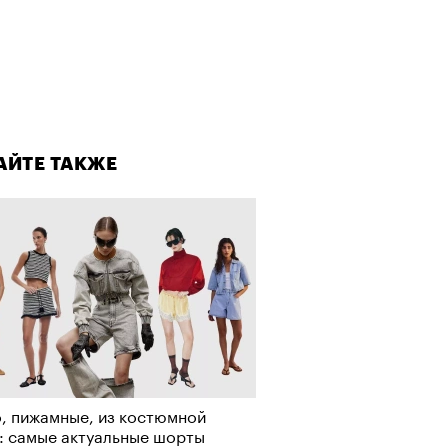
лаборации, которые нельзя
стить
Визионеры» и masters:dom
АЙТЕ ТАКЖЕ
ели первую резиденцию
, пижамные, из костюмной
: самые актуальные шорты