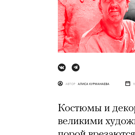
АВТОР
АЛИСА КУРМАНАЕВА
1
Костюмы и деко
АВТОР
ВАЛЕРИЯ ДАВЫДОВА-КАЛАШНИК
великими худож
порой врезаются