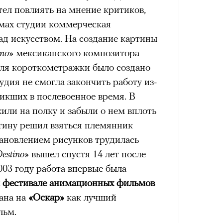
штук
в идут в горы
не ради опасности, а
отел повлиять на мнение критиков,
 свободы и внутреннего смысла.
ьмах студии коммерческая
ад искусством. На создание картины
тличают
психологическая
а, способность к самоконтролю и
ino»
мексиканского композитора
ишения.
ля короткометражки было создано
удия не смогла закончить работу из-
гает
иначе смотреть на эмоции
,
бранным.
икших в послевоенное время. В
или на полку и забыли о нем вплоть
артину решил взяться племянник
Сможе
тановлением рисунков трудилась
отвеч
анском Каракоруме
погиб
всемирно
Destino»
вышел спустя 14 лет после
инист Нирмал Пурджа. Экспедиция
003 году работа впервые была
н возглавлял, попала под лавину на
ЧИТ
фестивале анимационных фильмов
 спасатели обнаружили тела
ана на
«Оскар»
как лучший
й спецназовец шел к
льм.
 планировал стать первым