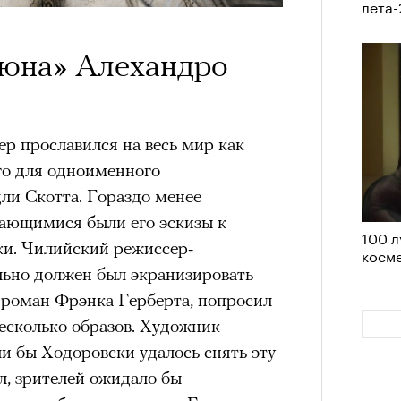
лета
Кира 
доск
штук
схождения на 14 высочайших вершин
Дюна» Алехандро
обенно отчетливо показывает
р прославился на весь мир как
зма и горного туризма. В 2024-м в
го для одноименного
еловек, что стало десятилетним
ли Скотта. Гораздо менее
Японии в том же году жертвами
дающимися были его эскизы к
тали
300 человек (издание The Asahi
100 л
и. Чилийский режиссер-
как «погибших или пропавших без
косме
льно должен был экранизировать
Сможе
 году вершина
унесла
жизни восьми
отвеч
роман Фрэнка Герберта, попросил
оих
. Трагическим для российского
есколько образов. Художник
4 года, когда при восхождении на
ли бы Ходоровски удалось снять эту
сь и погибла
группа из пятерых
ал, зрителей ожидало бы
устя на одном из самых опасных