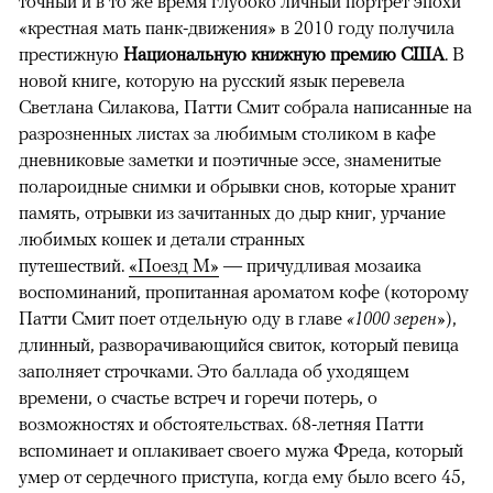
точный и в то же время глубоко личный портрет эпохи
«крестная мать панк-движения» в 2010 году получила
престижную
Национальную книжную премию США
. В
новой книге, которую на русский язык перевела
Светлана Силакова, Патти Смит собрала написанные на
разрозненных листах за любимым столиком в кафе
дневниковые заметки и поэтичные эссе, знаменитые
полароидные снимки и обрывки снов, которые хранит
память, отрывки из зачитанных до дыр книг, урчание
любимых кошек и детали странных
путешествий.
«Поезд М»
— причудливая мозаика
воспоминаний, пропитанная ароматом кофе (которому
Патти Смит поет отдельную оду в главе
«1000 зерен»
),
длинный, разворачивающийся свиток, который певица
заполняет строчками. Это баллада об уходящем
времени, о счастье встреч и горечи потерь, о
возможностях и обстоятельствах. 68-летняя Патти
вспоминает и оплакивает своего мужа Фреда, который
умер от сердечного приступа, когда ему было всего 45,