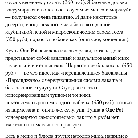
соуса к весеннему салату (360 руб.). Яблочные дольки
вакуумируют и дополняют соусом из манго и маракуйи
— получается очень пикантно. И даже некоторые
десерты, вроде нежного чизкейка с воздушной
клубничной пеной и микроскопическим слоем теста
(350 руб.), подаются в баночках (опять же, концепция).
Кухня
One Pot
заявлена как авторская, хотя на деле
представляет собой занятный и завуалированный микс
грузинской и итальянской. Шарлотка из баклажана (450
руб.) — не что иное, как «переиначенные» баклажаны
«Пармиджано» с чередующимися слоями лаваша и
баклажанов с сулугуни. Соус для салата с
консервированным тунцом и тонкими
ломтиками сырого молодого кабачка (450 руб.) готовят
из пармезана и, опять же, сулугуни. Тунца в
One Pot
консервируют самостоятельно, так что у рыбы нет
магазинного масляного привкуса.
Есть в меню и блюда других народов мира: например,