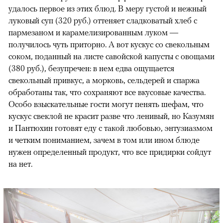
удалось первое из этих блюд. В меру густой и нежный
луковый суп (320 руб.) оттеняет сладковатый хлеб с
пармезаном и карамелизированным луком —
получилось чуть приторно. А вот кускус со свекольным
соком, поданный на листе савойской капусты с овощами
(380 руб.), безупречен: в нем едва ощущается
свекольный привкус, а морковь, сельдерей и спаржа
обработаны так, что сохраняют все вкусовые качества.
Особо взыскательные гости могут пенять шефам, что
кускус свеклой не красит разве что ленивый, но Казумян
и Пантюхин готовят еду с такой любовью, энтузиазмом
и четким пониманием, зачем в том или ином блюде
нужен определенный продукт, что все придирки сойдут
на нет.