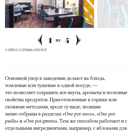
00:00
/
00:00
1
4
из
© ПРЕСС-СЛУЖБА ONE POT
Основной упор в заведении делают на блюда,
томленые или тушеные в одной посуде, —
это позволяет сохранить все вкусы, ароматы и полезные
свойства продуктов. Приготовленные в горшке или
схожими методами, вроде су-виде, позиции
меню собраны в разделах
«One pot-мясо»
,
«One pot-
рыба»
и
«One pot-greens»
. Тем же способом работают и с
отдельными ингредиентами, например, с яблоками для