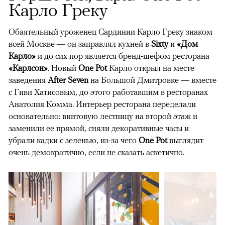
Карло Греку
Обаятельный уроженец Сардинии Карло Греку знаком
всей Москве — он заправлял кухней в
Sixty
и
«Дом
Карло»
и до сих пор является бренд-шефом ресторана
«Карлсон»
. Новый
One Pot
Карло открыл на месте
заведения
After Seven
на Большой Дмитровке — вместе
с Гиви Хатисовым, до этого работавшим в ресторанах
Анатолия Комма. Интерьер ресторана переделали
основательно: винтовую лестницу на второй этаж и
заменили ее прямой, сняли декоративные часы и
убрали кадки с зеленью, из-за чего
One Pot
выглядит
очень демократично, если не сказать аскетично.