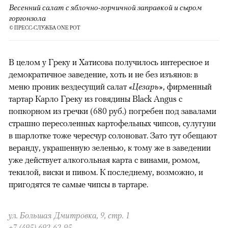
Весенний салат с яблочно-горчичной заправкой и сыром
горгонзола
© ПРЕСС-СЛУЖБА ONE POT
В целом у Греку и Хатисова получилось интересное и
демократичное заведение, хоть и не без изъянов: в
меню проник вездесущий салат
«Цезарь»
, фирменный
тартар Карло Греку из говядины Black Angus с
попкорном из гречки (680 руб.) погребен под завалами
страшно пересоленных картофельных чипсов, сулугуни
в шарлотке тоже чересчур солоноват. Зато тут обещают
веранду, украшенную зеленью, к тому же в заведении
уже действует алкогольная карта с винами, ромом,
текилой, виски и пивом. К последнему, возможно, и
пригодятся те самые чипсы в тартаре.
ул. Большая Дмитровка, 9, стр. 1
+7 (495) 692-62-95