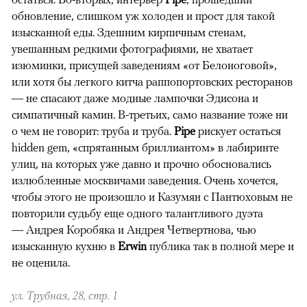
обновление, слишком уж холоден и прост для такой
изысканной еды. Здешним кирпичным стенам,
увешанным редкими фотографиями, не хватает
изюминки, присущей заведениям «от Белоноговой»,
или хотя бы легкого китча раппопортовских ресторанов
— не спасают даже модные лампочки Эдисона и
симпатичный камин. В-третьих, само название тоже ни
о чем не говорит: труба и труба.
Pipe
рискует остаться
hidden gem, «спрятанным бриллиантом» в лабиринте
улиц, на которых уже давно и прочно обосновались
излюбленные москвичами заведения. Очень хочется,
чтобы этого не произошло и Казумян с Пантюховым не
повторили судьбу еще одного талантливого дуэта
— Андрея Коробяка и Андрея Четвертнова, чью
изысканную кухню в
Erwin
публика так в полной мере и
не оценила.
ул. Трубная, 28, стр. 1