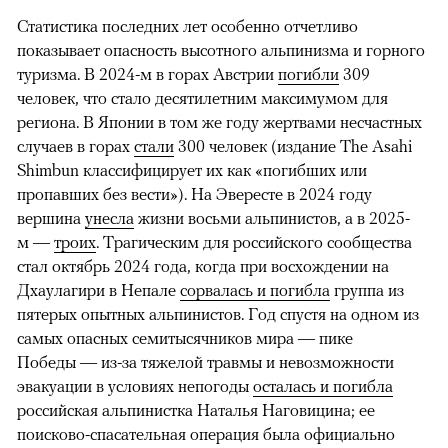
Статистика последних лет особенно отчетливо
показывает опасность высотного альпинизма и горного
туризма. В 2024-м в горах Австрии
погибли
309
человек, что стало десятилетним максимумом для
региона. В Японии в том же году жертвами несчастных
случаев в горах
стали
300 человек (издание The Asahi
Shimbun классифицирует их как «погибших или
пропавших без вести»). На Эвересте в 2024 году
вершина
унесла
жизни восьми альпинистов, а в 2025-
м —
троих
. Трагическим для российского сообщества
стал октябрь 2024 года, когда при восхождении на
Дхаулагири в Непале
сорвалась и погибла
группа из
пятерых опытных альпинистов. Год спустя на одном из
самых опасных семитысячников мира — пике
Победы — из-за тяжелой травмы и невозможности
эвакуации в условиях непогоды
осталась и погибла
российская альпинистка Наталья Наговицина; ее
поисково-спасательная операция была официально