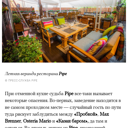
Летняя веранда ресторана
Pipe
© ПРЕСС-СЛУЖБА PIPE
При отменной кухне судьба
Pipe
все-таки вызывает
некоторые опасения. Во-первых, заведение находится в
не самом проходном месте — случайный гость по пути
туда рискует заблудиться между
«Пробкой»
,
Max
Brenner
,
Osteria Mario
и
«Казан баром»,
да там и
остаться. Во-вторых, интерьер
Pipe
, прошедший