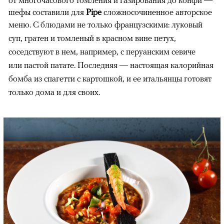
от многочасового томления и газирования до конфи —
шефы составили для
Pipe
сложносочиненное авторское
меню. С блюдами не только
французскими: луковый
суп, гратен и томленый в красном вине петух,
соседствуют в нем, например, с перуанским севиче
или пастой патате. Последняя — настоящая калорийная
бомба из спагетти с картошкой, и ее итальянцы готовят
только дома и для своих.