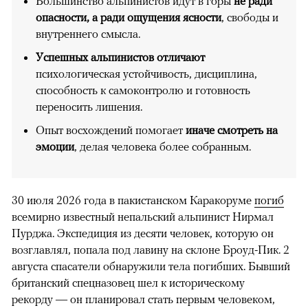
Большинство альпинистов идут в горы
не ради
опасности, а ради ощущения ясности
, свободы и
внутреннего смысла.
Успешных альпинистов отличают
психологическая устойчивость, дисциплина,
способность к самоконтролю и готовность
переносить лишения.
Опыт восхождений помогает
иначе смотреть на
эмоции
, делая человека более собранным.
30 июля 2026 года в пакистанском Каракоруме
погиб
всемирно известный непальский альпинист Нирмал
Пурджа. Экспедиция из десяти человек, которую он
возглавлял, попала под лавину на склоне Броуд-Пик. 2
августа спасатели обнаружили тела погибших. Бывший
британский спецназовец шел к историческому
рекорду — он планировал стать первым человеком,