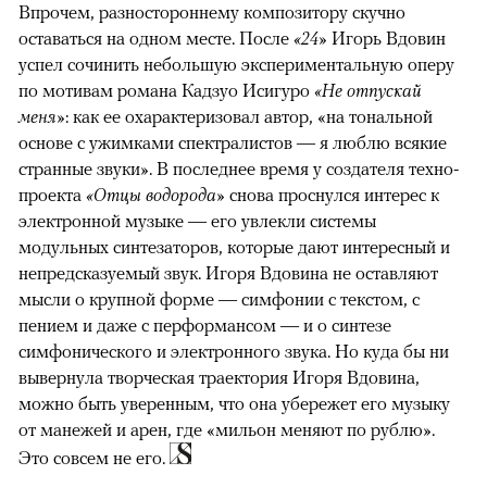
Впрочем, разностороннему композитору скучно
оставаться на одном месте. После
«24»
Игорь Вдовин
успел сочинить небольшую экспериментальную оперу
по мотивам романа Кадзуо Исигуро
«Не отпускай
меня»
: как ее охарактеризовал автор, «на тональной
основе с ужимками спектралистов — я люблю всякие
странные звуки». В последнее время у создателя техно-
проекта
«Отцы водорода»
снова проснулся интерес к
электронной музыке — его увлекли системы
модульных синтезаторов, которые дают интересный и
непредсказуемый звук. Игоря Вдовина не оставляют
мысли о крупной форме — симфонии с текстом, с
пением и даже с перформансом — и о синтезе
симфонического и электронного звука. Но куда бы ни
вывернула творческая траектория Игоря Вдовина,
можно быть уверенным, что она убережет его музыку
от манежей и арен, где «мильон меняют по рублю».
Это совсем не его.