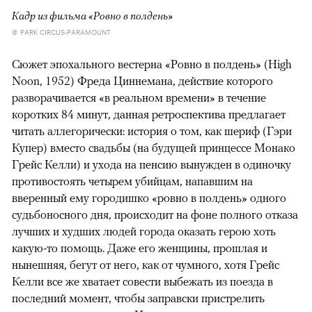
Кадр из фильма «Ровно в полдень»
© PARK CIRCUS-PARAMOUNT
Сюжет эпохального вестерна «Ровно в полдень» (High
Noon, 1952) Фреда Циннемана, действие которого
разворачивается «в реальном времени» в течение
коротких 84 минут, данная ретроспектива предлагает
читать аллегорически: история о том, как шериф (Гэри
Купер) вместо свадьбы (на будущей принцессе Монако
Грейс Келли) и ухода на пенсию вынужден в одиночку
противостоять четырем убийцам, напавшим на
вверенный ему городишко «ровно в полдень» одного
судьбоносного дня, происходит на фоне полного отказа
лучших и худших людей города оказать герою хоть
какую-то помощь. Даже его женщины, прошлая и
нынешняя, бегут от него, как от чумного, хотя Грейс
Келли все же хватает совести выбежать из поезда в
последний момент, чтобы заправски пристрелить