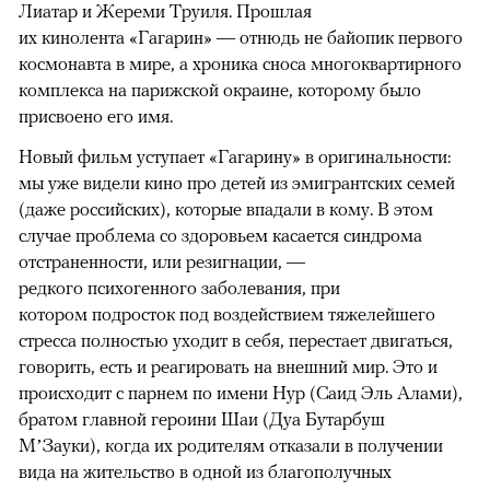
Лиатар и Жереми Труиля. Прошлая
их кинолента «Гагарин» — отнюдь не байопик первого
космонавта в мире, а хроника сноса многоквартирного
комплекса на парижской окраине, которому было
присвоено его имя.
Новый фильм уступает «Гагарину» в оригинальности:
мы уже видели кино про детей из эмигрантских семей
(даже российских), которые впадали в кому. В этом
случае проблема со здоровьем касается синдрома
отстраненности, или резигнации, —
редкого психогенного заболевания, при
котором подросток под воздействием тяжелейшего
стресса полностью уходит в себя, перестает двигаться,
говорить, есть и реагировать на внешний мир. Это и
происходит с парнем по имени Нур (Саид Эль Алами),
братом главной героини Шаи (Дуа Бутарбуш
М’Зауки), когда их родителям отказали в получении
вида на жительство в одной из благополучных