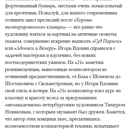
фортепианный букварь, местами очень замысловатый
для прочтения. Пожалуй, для нашего современника
сочинить цикл прелюдий после
«Хорошо
темперированного клавира»
— все равно что
художнику взяться за картины на античные сюжеты:
скажем, совершенно искренне написать
«Суд Париса»
или
«Адониса и Венеру»
. Игорь Вдовин справился с
задачей мастерски и вдумчиво, без всяких
постмодернистских ужимок. На
«24»
заметны
реминисценции, вынесенные композитором из
сочинений предшественников, от Баха с Шопеном до
Шостаковича с Сильвестровым, но у Игоря Вдовина
свой стиль и почерк. На
«24»
композитор взял курс на
классику и красоту вслед за придумавшим
«неоакадемизм» петербургским художником Тимуром
Новиковым, с которым музыкант был дружен. Кажется,
что автор этих изящных пьес, пресытившись
возможностями компьютерной техники, испытывает