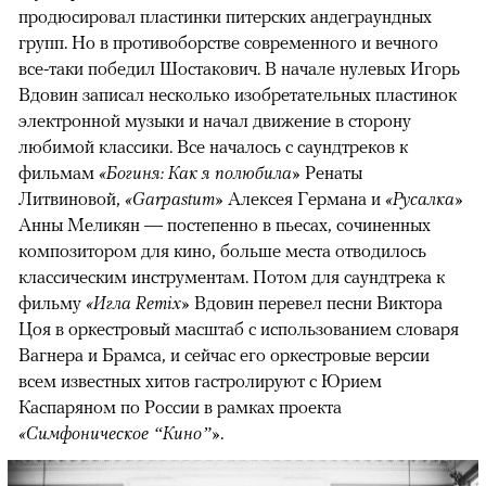
продюсировал пластинки питерских андеграундных
00:00
/
00:00
групп. Но в противоборстве современного и вечного
все-таки победил Шостакович. В начале нулевых Игорь
Вдовин записал несколько изобретательных пластинок
электронной музыки и начал движение в сторону
любимой классики. Все началось с саундтреков к
фильмам
«Богиня: Как я полюбила»
Ренаты
Литвиновой,
«Garpastum»
Алексея Германа и
«Русалка»
Анны Меликян — постепенно в пьесах, сочиненных
композитором для кино, больше места отводилось
классическим инструментам. Потом для саундтрека к
фильму
«Игла Remix»
Вдовин перевел песни Виктора
Цоя в оркестровый масштаб с использованием словаря
Вагнера и Брамса, и сейчас его оркестровые версии
всем известных хитов гастролируют с Юрием
Каспаряном по России в рамках проекта
«Симфоническое “Кино”»
.