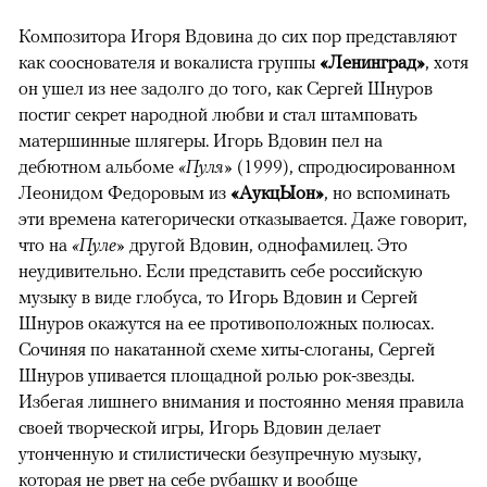
Композитора Игоря Вдовина до сих пор представляют
как сооснователя и вокалиста группы
«Ленинград»
, хотя
он ушел из нее задолго до того, как Сергей Шнуров
постиг секрет народной любви и стал штамповать
матершинные шлягеры. Игорь Вдовин пел на
дебютном альбоме
«Пуля»
(1999), спродюсированном
Леонидом Федоровым из
«АукцЫон»
, но вспоминать
эти времена категорически отказывается. Даже говорит,
что на
«Пуле»
другой Вдовин, однофамилец. Это
неудивительно. Если представить себе российскую
музыку в виде глобуса, то Игорь Вдовин и Сергей
Шнуров окажутся на ее противоположных полюсах.
Сочиняя по накатанной схеме хиты-слоганы, Сергей
Шнуров упивается площадной ролью рок-звезды.
Избегая лишнего внимания и постоянно меняя правила
своей творческой игры, Игорь Вдовин делает
утонченную и стилистически безупречную музыку,
которая не рвет на себе рубашку и вообще