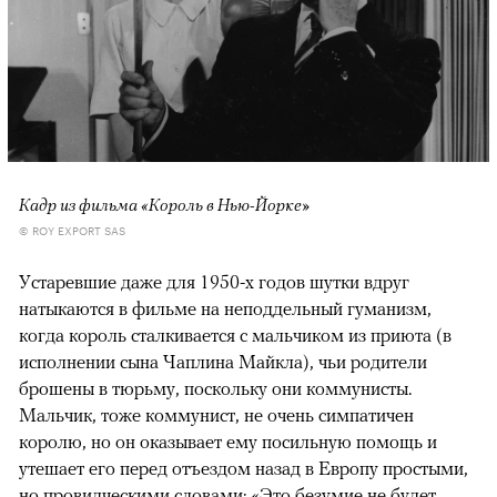
Кадр из фильма «Король в Нью-Йорке»
© ROY EXPORT SAS
Устаревшие даже для 1950-х годов шутки вдруг
натыкаются в фильме на неподдельный гуманизм,
когда король сталкивается с мальчиком из приюта (в
исполнении сына Чаплина Майкла), чьи родители
брошены в тюрьму, поскольку они коммунисты.
Мальчик, тоже коммунист, не очень симпатичен
королю, но он оказывает ему посильную помощь и
утешает его перед отъездом назад в Европу простыми,
но провидческими словами: «Это безумие не будет