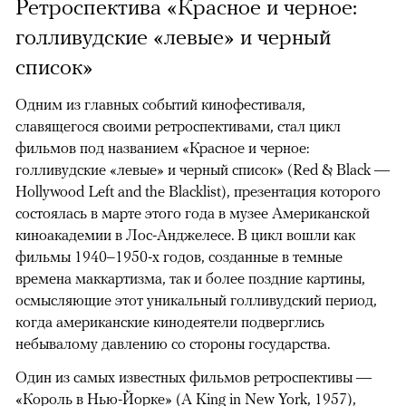
Ретроспектива «Красное и черное:
голливудские «левые» и черный
список»
Одним из главных событий кинофестиваля,
славящегося своими ретроспективами, стал цикл
фильмов под названием «Красное и черное:
голливудские «левые» и черный список» (Red & Black —
Hollywood Left and the Blacklist), презентация которого
состоялась в марте этого года в музее Американской
киноакадемии в Лос-Анджелесе. В цикл вошли как
фильмы 1940–1950-х годов, созданные в темные
времена маккартизма, так и более поздние картины,
осмысляющие этот уникальный голливудский период,
когда американские кинодеятели подверглись
небывалому давлению со стороны государства.
Один из самых известных фильмов ретроспективы —
«Король в Нью-Йорке» (A King in New York, 1957),