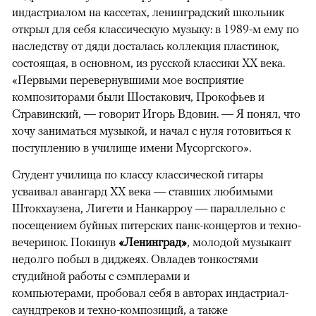
индастриалом на кассетах, ленинградский школьник
открыл для себя классическую музыку: в 1989-м ему по
наследству от дяди досталась коллекция пластинок,
состоящая, в основном, из русской классики XX века.
«Первыми перевернувшими мое восприятие
композиторами были Шостакович, Прокофьев и
Стравинский, — говорит Игорь Вдовин. — Я понял, что
хочу заниматься музыкой, и начал с нуля готовиться к
поступлению в училище имени Мусоргского».
Студент училища по классу классической гитары
усваивал авангард XX века — ставших любимыми
Штокхаузена, Лигети и Нанкарроу — параллельно с
посещением буйных питерских панк-концертов и техно-
вечеринок. Покинув
«Ленинград»
, молодой музыкант
недолго побыл в диджеях. Овладев тонкостями
студийной работы с сэмплерами и
компьютерами, пробовал себя в авторах индастриал-
саундтреков и техно-композиций, а также