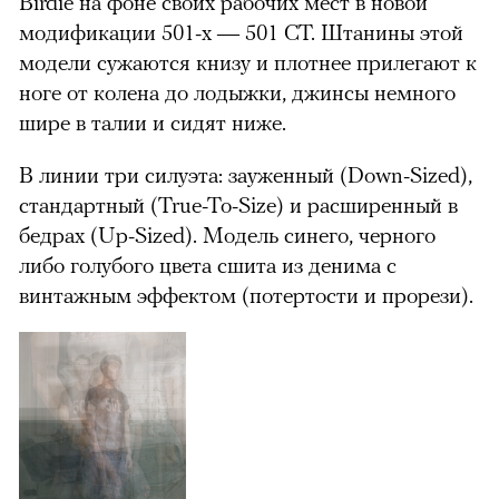
Birdie на фоне своих рабочих мест в новой
модификации 501-х — 501 CT. Штанины этой
модели сужаются книзу и плотнее прилегают к
ноге от колена до лодыжки, джинсы немного
шире в талии и сидят ниже.
В линии три силуэта: зауженный (Down-Sized),
стандартный (True-To-Size) и расширенный в
бедрах (Up-Sized). Модель синего, черного
либо голубого цвета сшита из денима с
винтажным эффектом (потертости и прорези).