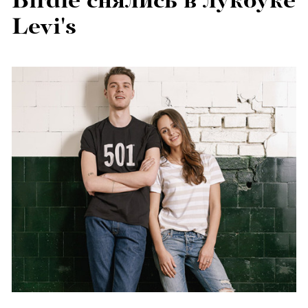
Birdie снялись в лукбуке
Levi's