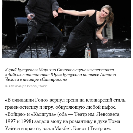
Юрий Бутусов и Марьяна Спивак в сцене из спектакля
«Чайка» в постановке Юрия Бутусова по пьесе Антона
Чехова в театре «Сатирикон»
© АЛЕКСАНДР КУРОВ / ТАСС
«В ожидании Годо» вернул тренд на клошарский стиль,
гранж-эстетику и игру, обнуляющую любой пафос.
«Войцек» и «Калигула» (оба — Театр им. Ленсовета,
1997 и 1998) задали моду на романтику в духе Тома
Уэйтса и красоту зла. «Макбет. Кино» (Театр им.