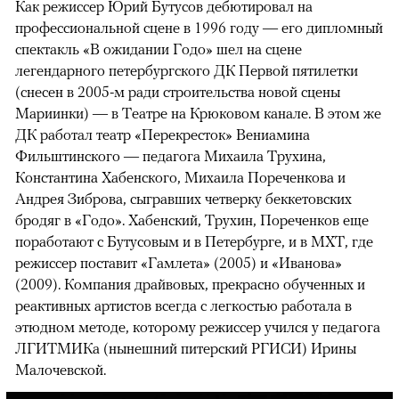
Как режиссер Юрий Бутусов дебютировал на
профессиональной сцене в 1996 году — его дипломный
спектакль «В ожидании Годо» шел на сцене
легендарного петербургского ДК Первой пятилетки
(снесен в 2005-м ради строительства новой сцены
Мариинки) — в Театре на Крюковом канале. В этом же
ДК работал театр «Перекресток» Вениамина
Фильштинского — педагога Михаила Трухина,
Константина Хабенского, Михаила Пореченкова и
Андрея Зиброва, сыгравших четверку беккетовских
бродяг в «Годо». Хабенский, Трухин, Пореченков еще
поработают с Бутусовым и в Петербурге, и в МХТ, где
режиссер поставит «Гамлета» (2005) и «Иванова»
(2009). Компания драйвовых, прекрасно обученных и
реактивных артистов всегда с легкостью работала в
этюдном методе, которому режиссер учился у педагога
ЛГИТМИКа (нынешний питерский РГИСИ) Ирины
Малочевской.