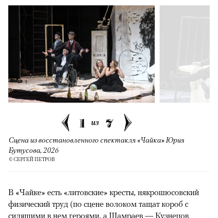
1
7
из
Сцена из восстановленного спектакля «Чайка» Юрия
Бутусова, 2026
© СЕРГЕЙ ПЕТРОВ
В «Чайке» есть «литовские» кресты, някрошюсовский
физический труд (по сцене волоком тащат короб с
сидящими в нем героями, а Шамраев — Кузнецов