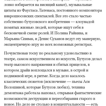
ловко взбирается на висящий канат), музыкальные
цитаты из Фаустаса Латенаса, постоянного композитора
някрошюсовских спектаклей. Все это стало частью
собственно бутусовского изобретения — клоунадой
помятых жизнью людей, которые ищут себя в
бесконечной смене ролей. И Полина Райкина, и
Марьяна Спивак, и Денис Суханов ведут эту манерную,
эксцентричную игру во всех возможных регистрах.
Почувствовав тоску по реальному удовольствию в
театре, самом искусственном из искусств, Бутусов делал
театр высокого напряжения и сбитых прицелов, в
котором драйв воплощался в музыке, в острой и
подвижной игре, в ритме. Когда дело касалось
классических сюжетов (исключение — пьесы Аси
Волошиной, которые Бутусов любил), техника
демонтажа работала наповал, открывая фантастические
возможности деструкции и пересобирания старого в
новое. Но дело не столько в концептуальности — есть