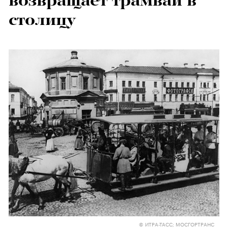
возвращает трамваи в
столицу
© ИТРА-ТАСС; МОСГОРТРАНС