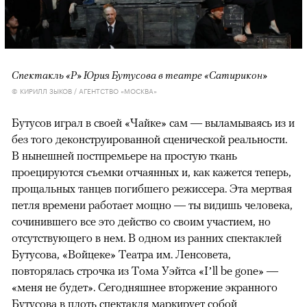
Спектакль «Р» Юрия Бутусова в театре «Сатирикон»
© КИРИЛЛ ЗЫКОВ / АГЕНТСТВО «МОСКВА»
Бутусов играл в своей «Чайке» сам — выламываясь из и
без того деконструированной сценической реальности.
В нынешней постпремьере на простую ткань
проецируются съемки отчаянных и, как кажется теперь,
прощальных танцев погибшего режиссера. Эта мертвая
петля времени работает мощно — ты видишь человека,
сочинившего все это действо со своим участием, но
отсутствующего в нем. В одном из ранних спектаклей
Бутусова, «Войцеке» Театра им. Ленсовета,
повторялась строчка из Тома Уэйтса «I’ll be gone» —
«меня не будет». Сегодняшнее вторжение экранного
Бутусова в плоть спектакля маркирует собой