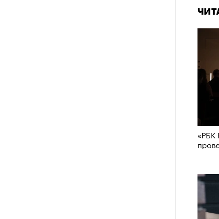
им все 14 восьмитысячников
ЧИТ
ислорода.
«РБК 
пров
«РБК 
пров