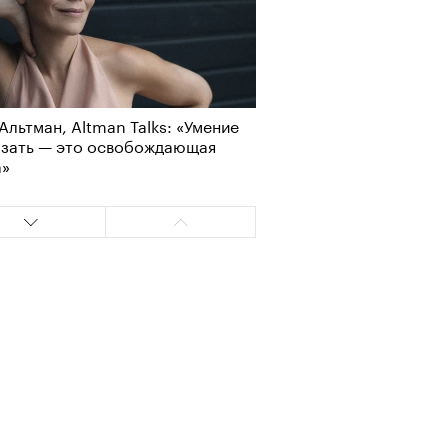
Альтман, Altman Talks: «Умение
азать — это освобождающая
а»
Альтман, Altman Talks: «Умение
азать — это освобождающая
а»
т ли человек прожить 180 лет:
ает Станислав Скакун
т ли человек прожить 180 лет:
ает Станислав Скакун