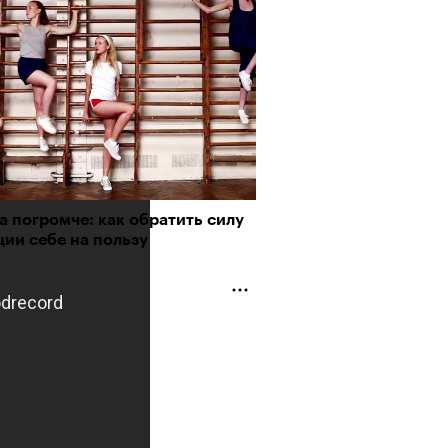
о ли прийти
офессиональный спорт без
, если вам 30
а погромче: как обратить силу
ии себе на пользу