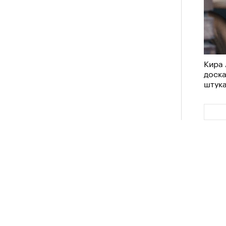
Кира 
доск
штук
схождения на 14 высочайших вершин
Кира 
обенно отчетливо показывает
доск
штук
зма и горного туризма. В 2024-м в
еловек, что стало десятилетним
Японии в том же году жертвами
тали
300 человек (издание The Asahi
как «погибших или пропавших без
Сможе
 году вершина
унесла
жизни восьми
отвеч
оих
. Трагическим для российского
4 года, когда при восхождении на
сь и погибла
группа из пятерых
Сможе
устя на одном из самых опасных
отвеч