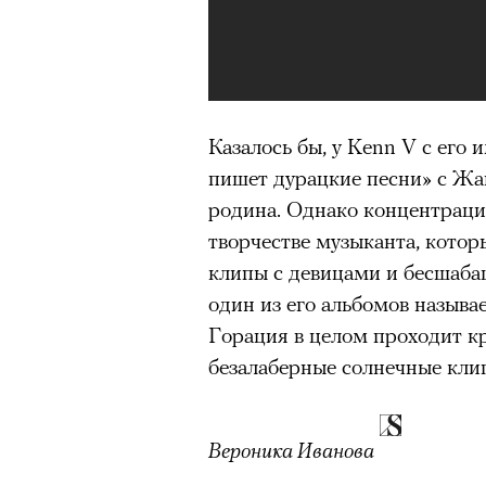
Большинство альпинисто
ради ощущения ясности
,
Успешных альпинистов о
устойчивость, дисциплин
готовность переносить л
Казалось бы, у Kenn V с его
пишет дурацкие песни» с Жа
Опыт восхождений помо
делая человека более со
родина. Однако концентраци
творчестве музыканта, кото
клипы с девицами и бесшаба
один из его альбомов называ
30 июля 2026 года в пакист
Горация в целом проходит кр
известный непальский альп
безалаберные солнечные клип
из десяти человек, которую о
склоне Броуд-Пик. 2 августа
погибших. Бывший британски
Вероника Иванова
историческому рекорду — он