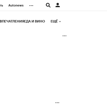
...
ть
Autonews
К Образование
ВПЕЧАТЛЕНИЯ
ЕДА И ВИНО
ЕЩЁ
д
Стиль
е рейтинги
иа
Финансы