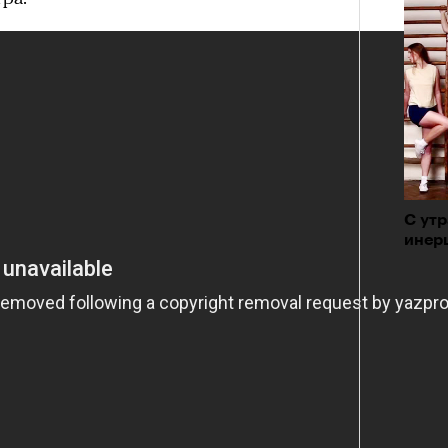
состоянием предельной
Можн
м
исчезает информационный шум
и
в пр
ий момент.
опыта
и вызывают
мощный выброс
зг запоминает восхождение как один
 жизни.
С утр
инерц
ановится способом выйти из
 и
почувствовать контроль над собой
.
опасности в горах создает между
е связи и чувство доверия
.
уществование «гена высоты», но
му чаще тянутся люди с высокой
и готовностью к риску.