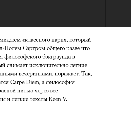
в идут в горы
не ради опасности, а
 свободы и внутреннего смысла.
тличают
психологическая
а, способность к самоконтролю и
ишения.
 имиджем «классного парня, который
н-Полем Сартром общего разве что
гает
иначе смотреть на эмоции
,
бранным.
я философского бэкграунда в
рый снимает исключительно летние
шными вечеринками, поражает. Так,
ется Carpe Diem, а философия
анском Каракоруме
погиб
всемирно
асной нитью через все
инист Нирмал Пурджа. Экспедиция
ы и легкие тексты Keen V.
н возглавлял, попала под лавину на
ЧИТ
 спасатели обнаружили тела
й спецназовец шел к
 планировал стать первым