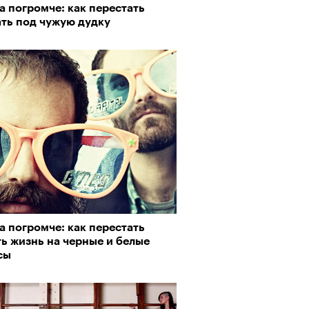
а погромче: как перестать
пии
ать под чужую дудку
му важны гормоны стресса
а погромче: как перестать
ь жизнь на черные и белые
сы