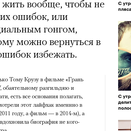
х первое восхождение в
е жить вообще, чтобы не
С утр
тера
 последним, а другие
пляс
их ошибок, или
сковать жизнью?
циальным гонгом,
пинисты объясняют, как
ому можно вернуться в
еловека и почему к ней
ошибок избежать.
лой
лько Тому Крузу в фильме «Грань
Поче
, обаятельному разгильдяю и
и, есть все основания полагать,
С утр
делит
отрели этот лайфхак именнно в
рам-канал «РБК Стиль»
поло
011 году, а фильм — в 2014-м), а
вдохновила биография не кого-
ра.