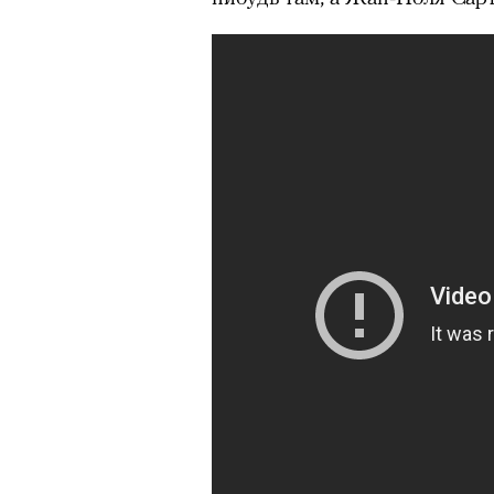
Главное
Горы привлекают людей 
концентрации, в которо
остается только настоящ
Экстремальные нагрузк
гормонов
, из-за чего мо
из самых ярких опытов в
Для многих альпинизм ст
рутины, перезагрузиться
Совместное преодоление 
людьми особенно
прочны
Наука не подтверждает с
признает, что
к альпиниз
устойчивостью к стрессу