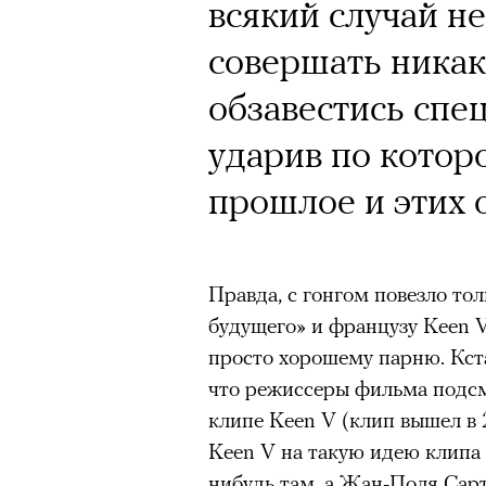
Почему для одни
всякий случай н
горы становится
совершать никак
готовы снова ри
обзавестись спе
Психологи и аль
ударив по котор
высота меняет ч
прошлое и этих 
тянет с новой си
Правда, с гонгом повезло то
будущего» и французу Keen V
просто хорошему парню. Кстат
что режиссеры фильма подсм
Подписывайтесь на телег
клипе Keen V (клип вышел в 2
Keen V на такую идею клипа 
нибудь там, а Жан-Поля Сарт