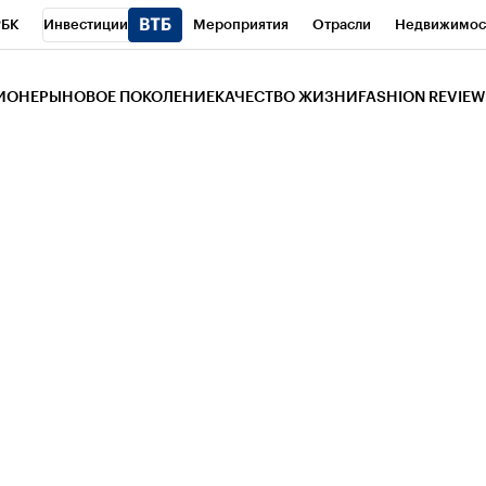
РБК
Инвестиции
Мероприятия
Отрасли
Недвижимос
и
Телеканал
РБК Вино
Спорт
Школа управления РБК
РБ
ЗИОНЕРЫ
НОВОЕ ПОКОЛЕНИЕ
КАЧЕСТВО ЖИЗНИ
FASHION REVIEW
РБК Life
Тренды
Визионеры
Национальные проекты
Горо
 Бизнес-среда
Дискуссионный клуб
Исследования
Кредитны
Газета
Спецпроекты СПб
Конференции СПб
Спецпроекты
трагентов
Политика
Экономика
Бизнес
Технологии и мед
ой валюты