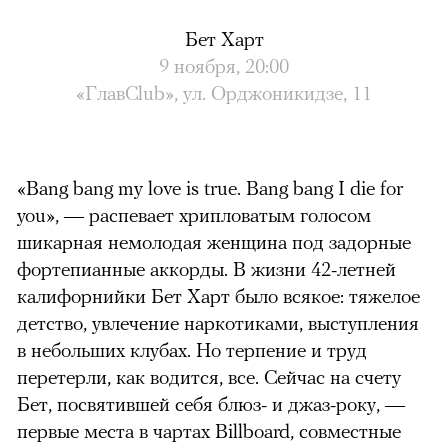
Бет Харт
9 ноября, 20:00
«ГлавClub», ул. Орджоникидзе, 11
«Bang bang my love is true. Bang bang I die for
you», — распевает хрипловатым голосом
шикарная немолодая женщина под задорные
фортепианные аккорды. В жизни 42-летней
калифорнийки Бет Харт было всякое: тяжелое
детство, увлечение наркотиками, выступления
в небольших клубах. Но терпение и труд
перетерли, как водится, все. Сейчас на счету
Бет, посвятившей себя блюз- и джаз-року, —
первые места в чартах Billboard, совместные