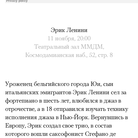
Эрик Ленини
11 ноября, 20:00
Театральный зал ММДМ,
Космодамианская
наб.
, 52, стр. 8
Уроженец бельгийского города Юи, сын
итальянских эмигрантов Эрик Ленини сел за
фортепиано в шесть лет, влюбился в джаз в
отрочестве, а в 18 отправился изучать технику
исполнения джаза в Нью-Йорк. Вернувшись в
Европу, Эрик создал свое трио, в состав
которого вошли саксофонист Стефано де