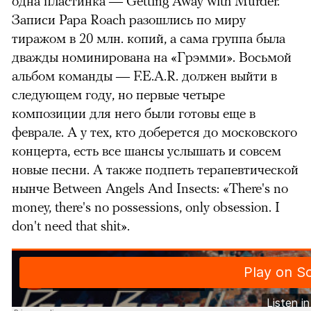
одна пластинка — Getting Away with Murder.
Записи Papa Roach разошлись по миру
тиражом в 20 млн. копий, а сама группа была
дважды номинирована на «Грэмми». Восьмой
альбом команды — F.E.A.R. должен выйти в
следующем году, но первые четыре
композиции для него были готовы еще в
феврале. А у тех, кто доберется до московского
концерта, есть все шансы услышать и совсем
новые песни. А также подпеть терапевтической
нынче Between Angels And Insects: «There's no
money, there's no possessions, only obsession. I
don't need that shit».