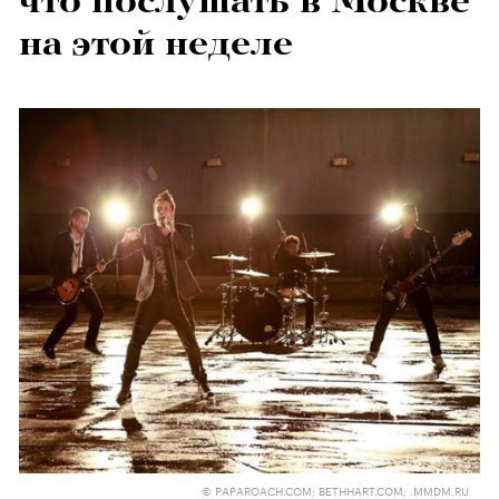
что послушать в Москве
на этой неделе
© PAPAROACH.COM; BETHHART.COM; .MMDM.RU