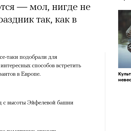
тся — мол, нигде не
аздник так, как в
все-таки подобрали для
 интересных способов встретить
антов в Европе.
Куль
невес
од с высоты Эйфелевой башни
ие памятники, увидеть