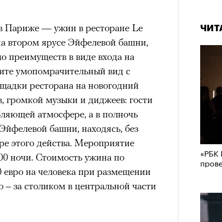
в Париже — ужин в ресторане Le
ЧИТ
на втором ярусе Эйфелевой башни,
о преимуществ в виде входа на
чите умопомрачительный вид с
щадки ресторана на новогодний
в, громкой музыки и диджеев: гости
бляющей атмосфере, а в полночь
 Эйфелевой башни, находясь, без
ре этого действа. Мероприятие
«РБК 
:00 ночи. Стоимость ужина по
пров
0 евро на человека при размещении
ро – за столиком в центральной части