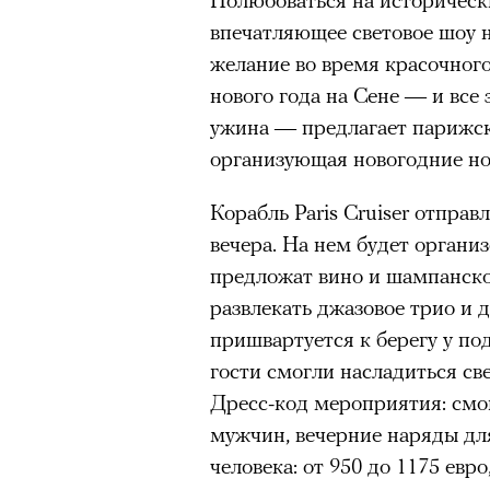
впечатляющее световое шоу н
желание во время красочного
нового года на Сене — и все 
ужина — предлагает парижск
организующая новогодние но
Корабль Paris Cruiser отправл
вечера. На нем будет органи
предложат вино и шампанско
развлекать джазовое трио и 
пришвартуется к берегу у п
гости смогли насладиться св
Дресс-код мероприятия: смо
мужчин, вечерние наряды для
человека: от 950 до 1175 евр