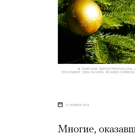
© 123RF.COM; DEPOSITPHOTOS.COM; LE
STEVENERAT, VERA OLIVEIRA, RICARDO CARREO
27 НОЯБРЯ 2014
Многие, оказавш