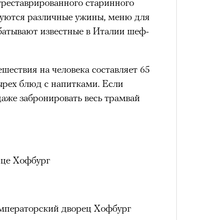
реставрированного старинного
Сможе
отвеч
зуются различные ужины, меню для
батывают известные в Италии шеф-
шествия на человека составляет 65
ырех блюд с напитками. Если
даже забронировать весь трамвай
4 кол
пропу
рце Хофбург
мператорский дворец Хофбург