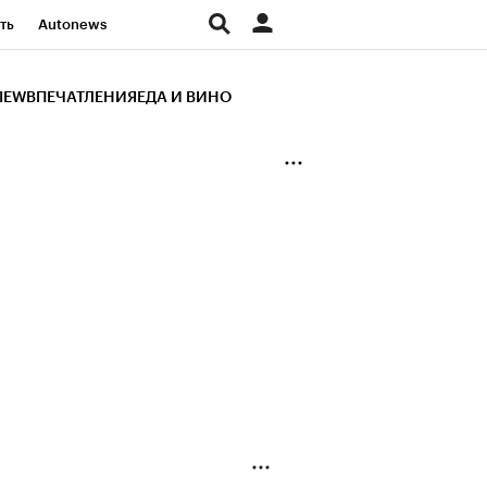
ть
Autonews
К Образование
IEW
ВПЕЧАТЛЕНИЯ
ЕДА И ВИНО
д
Стиль
Крипто
и
Франшизы
Газета
ов
Политика
ты