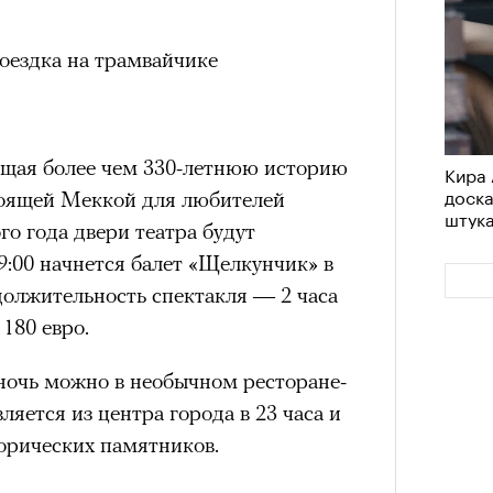
оездка на трамвайчике
ющая более чем 330-летнюю историю
Кира 
доск
стоящей Меккой для любителей
штук
го года двери театра будут
9:00 начнется балет «Щелкунчик» в
должительность спектакля — 2 часа
180 евро.
очь можно в необычном ресторане-
яется из центра города в 23 часа и
орических памятников.