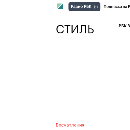
Подписка на 
РБК Компани
СТИЛЬ
РБК 
РБК Курсы
РБК Бизнес-с
Спецпроекты
Экономика
Впечатления