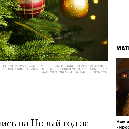
МАТ
JULESVERNE-PARIS.COM; ATM.IT; ALESSIO MESIANO, STEVENERAT, GABRIEL,
N; FACEBOOK.COM/ICEBARSTOCKHOLM; HOFBURGSILVESTERBALL.COM; GETTY
IMAGES/FOTOBANK.RU; SANTATELEVISION.COM
ись на Новый год за
Чем з
«Ярос