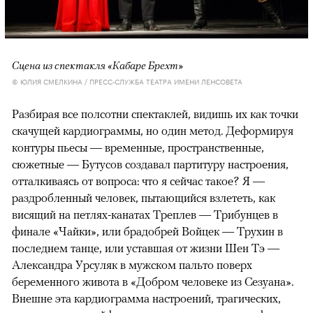
Сцена из спектакля «Кабаре Брехт»
© ЮЛИЯ СМЕЛКИНА / ПРЕСС-СЛУЖБА ТЕАТРА ИМЕНИ ЛЕНСОВЕТА
Разбирая все полсотни спектаклей, видишь их как точки
скачущей кардиограммы, но один метод. Деформируя
контуры пьесы — временные, пространственные,
сюжетные — Бутусов создавал партитуру настроения,
отталкиваясь от вопроса: что я сейчас такое? Я —
раздробленный человек, пытающийся взлететь, как
висящий на петлях-канатах Треплев — Трибунцев в
финале «Чайки», или брадобрей Войцек — Трухин в
последнем танце, или уставшая от жизни Шен Тэ —
Александра Урсуляк в мужском пальто поверх
беременного живота в «Добром человеке из Сезуана».
Внешне эта кардиограмма настроений, трагических,