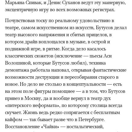
Марьяна Спивак, и Денис Суханов ведут эту манерную,
эксцентричную игру во всех возможных регистрах.
Почувствовав тоску по реальному удовольствию в
театре, самом искусственном из искусств, Бутусов делал
театр высокого напряжения и сбитых прицелов, в
котором драйв воплощался в музыке, в острой и
подвижной игре, в ритме. Когда дело касалось
классических сюжетов (исключение — пьесы Аси
Волошиной, которые Бутусов любил), техника
демонтажа работала наповал, открывая фантастические
возможности деструкции и пересобирания старого в
новое. Но дело не столько в концептуальности — есть
на этом поле фигуры помощнее — а в том, что Бутусов
привез в Москву, да и вообще вернул в театр дух
«питерского неформата», по которому столица всегда
скучает. Жизнь ведь редко сопрягается с бесплатным
кайфом — так бывает разве что в Петербурге.
Восстановление «Чайки» — ностальгический,