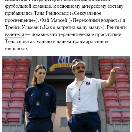
футбольной команде, к основному актерскому составу
прибавились Таня Рейнольдс («Сексуальное
просвещение»), Фэй Марсей («Переходный возраст») и
00:00
/
00:00
Трейси Ульман («Как я встретил вашу маму»). Рейтинги
взлетели
— похоже, что терапевтическое присутствие
Теда снова актуально в нашем травмированном
инфополе.