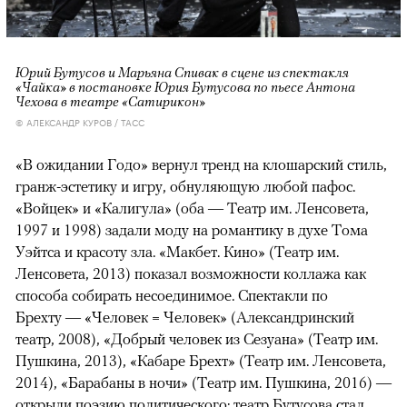
Юрий Бутусов и Марьяна Спивак в сцене из спектакля
«Чайка» в постановке Юрия Бутусова по пьесе Антона
Чехова в театре «Сатирикон»
© АЛЕКСАНДР КУРОВ / ТАСС
«В ожидании Годо» вернул тренд на клошарский стиль,
гранж-эстетику и игру, обнуляющую любой пафос.
«Войцек» и «Калигула» (оба — Театр им. Ленсовета,
1997 и 1998) задали моду на романтику в духе Тома
Уэйтса и красоту зла. «Макбет. Кино» (Театр им.
Ленсовета, 2013) показал возможности коллажа как
способа собирать несоединимое. Спектакли по
Брехту — «Человек = Человек» (Александринский
театр, 2008), «Добрый человек из Сезуана» (Театр им.
Пушкина, 2013), «Кабаре Брехт» (Театр им. Ленсовета,
2014), «Барабаны в ночи» (Театр им. Пушкина, 2016) —
открыли поэзию политического: театр Бутусова стал