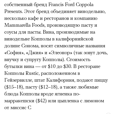
собственный бренд Francis Ford Coppola
Presents. Этот бренд объединяет винодельню,
несколько кафе и ресторанов и компанию
Mammarella Foods, производящую пасту и
соусы для пасты. Вина, производимые на
винодельне Копполы в калифорнийской
долине Сонома, носят символичные названия
«София», «Джия» и «Элеонор» (так зовут дочь,
внучку и супругу Копполы). Стоимость
бутылки вина — от $10 до $30. В ресторане
Копполы Rustic, расположенном в
Гейзервилле, штат Калифорния, подают пиццу
($15–18), пасту ($12–18), а также любимые
блюда Копполы вроде ягненка по-
марракешски ($42) или цыпленка с лимоном
от миссис С