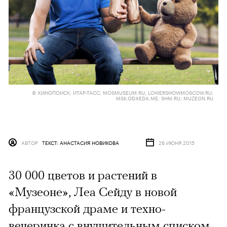
© КИНОПОИСК; ИТАР-ТАСС; MOSMUSEUM.RU; LOWERSHOWMOSCOW.RU;
MSK.ODAEDA.ME; SHM.RU; MUZEON.RU
АВТОР
ТЕКСТ: АНАСТАСИЯ НОВИКОВА
26 ИЮНЯ 2015
30 000 цветов и растений в
«Музеоне», Леа Сейду в новой
французской драме и техно-
вечеринка с внушительным списком