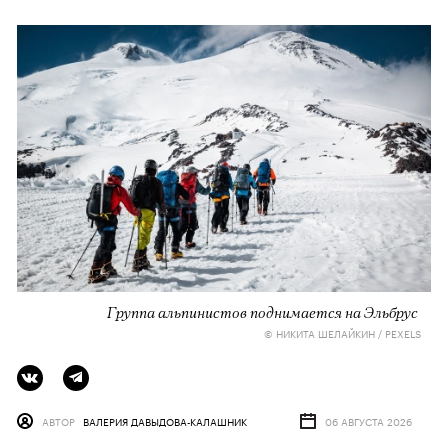
Группа альпинистов поднимается на Эльбрус
© НИКИТА ШЕЛАЙКИН / PEXELS
АВТОР
ВАЛЕРИЯ ДАВЫДОВА-КАЛАШНИК
06 АВГУСТА 2026