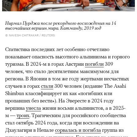
Нирмал Пурджа после рекордного восхождения на 14
высочайших вершин мира. Катманду, 2019 год
© NAVESH CHITRAKAR / REUTERS
Статистика последних лет особенно отчетливо
показывает опасность высотного альпинизма и горного
туризма. В 2024-м в горах Австрии
погибли
309
человек, что стало десятилетним максимумом для
региона. В Японии в том же году жертвами несчастных
случаев в горах
стали
300 человек (издание The Asahi
Shimbun классифицирует их как «погибших или
пропавших без вести»). На Эвересте в 2024 году
вершина
унесла
жизни восьми альпинистов, а в 2025-
м —
троих
. Трагическим для российского сообщества
стал октябрь 2024 года, когда при восхождении на
Дхаулагири в Непале
сорвалась и погибла
группа из