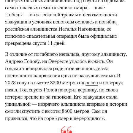
пятерых опытных альпинистов. Год спустя на одном из
самых опасных семитысячников мира — пике
Победы — из-за тяжелой травмы и невозможности
эвакуации в условиях непогоды
осталась и погибла
российская альпинистка Наталья Наговицина; ее
поисково-спасательная операция была официально
прекращена спустя 11 дней.
В отличие от погибшего непальца, другому альпинисту,
Андрею Голову, на Эвересте удалось выжить. Он
годами тренировался ради этой вершины, из-за
постоянного напряжения едва не разрушив семью. В
2023 году на высоте 8300 метров он
ослеп
и повернул
назад. Год спустя Голов покорил вершину, но снова
потерял зрение из-за гипоксии. Его эвакуация стала
уникальной — незрячего альпиниста впервые в истории
смогли спустить с высоты 8600 метров. Сам он
признался, что на горе «умер и переродился».